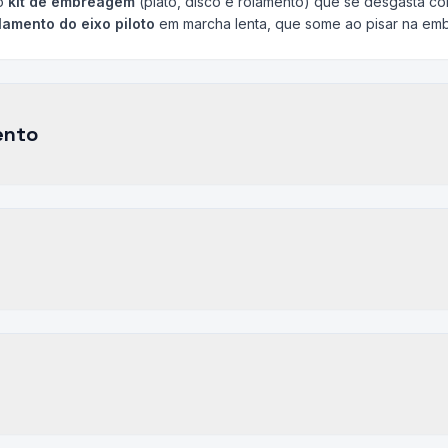
ao
kit de embreagem
(platô, disco e rolamento) que se desgasta c
lamento do eixo piloto
em marcha lenta, que some ao pisar na em
ento