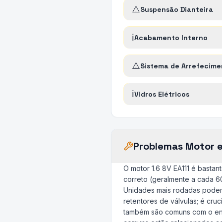
⚠️
Suspensão Dianteira
ℹ️
Acabamento Interno
⚠️
Sistema de Arrefecime
ℹ️
Vidros Elétricos
Problemas Motor 
O motor 1.6 8V EA111 é bastan
correto (geralmente a cada 60
Unidades mais rodadas pode
retentores de válvulas; é cru
também são comuns com o enve