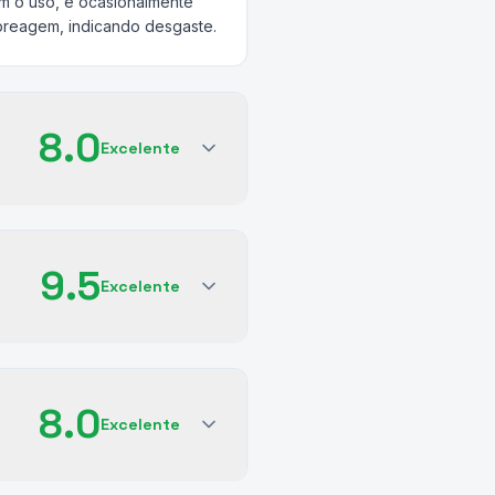
om o uso, e ocasionalmente
breagem, indicando desgaste.
8.0
Excelente
9.5
Excelente
8.0
Excelente