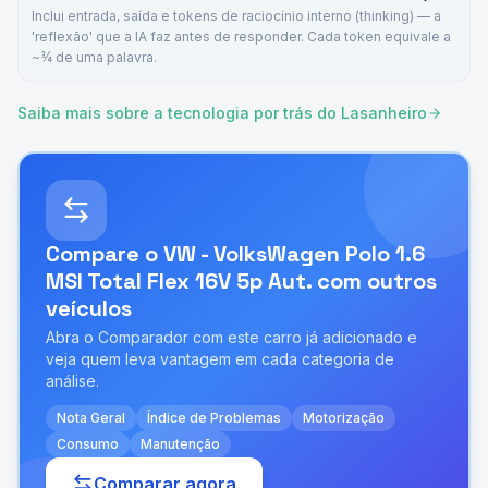
Inclui entrada, saída e tokens de raciocínio interno (thinking) — a
'reflexão' que a IA faz antes de responder. Cada token equivale a
~¾ de uma palavra.
Saiba mais sobre a tecnologia por trás do Lasanheiro
Compare o
VW - VolksWagen Polo 1.6
MSI Total Flex 16V 5p Aut.
com outros
veículos
Abra o Comparador com este carro já adicionado e
veja quem leva vantagem em cada categoria de
análise.
Nota Geral
Índice de Problemas
Motorização
Consumo
Manutenção
Comparar agora