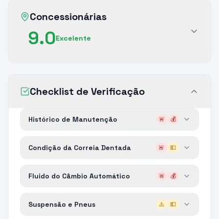
Concessionárias
9.0
Excelente
Checklist de Verificação
Histórico de Manutenção
🚨
💰
Condição da Correia Dentada
🚨
💵
Fluido do Câmbio Automático
🚨
💰
Suspensão e Pneus
⚠️
💵