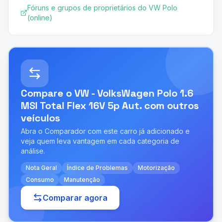
Fóruns e grupos de proprietários do VW Polo
(online)
Compare o
VW - VolksWagen Polo 1.6
MSI Total Flex 16V 5p Aut.
com outros
veículos
Abra o Comparador com este carro já adicionado e
veja quem leva vantagem em cada categoria de
análise.
Nota Geral
Índice de Problemas
Motorização
Consumo
Manutenção
Comparar agora