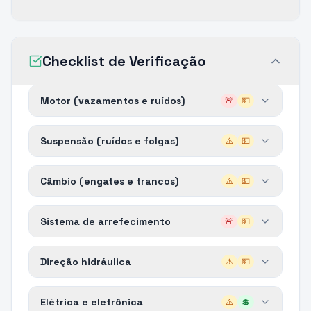
Checklist de Verificação
Motor (vazamentos e ruídos)
🚨
💵
Suspensão (ruídos e folgas)
⚠️
💵
Câmbio (engates e trancos)
⚠️
💵
Sistema de arrefecimento
🚨
💵
Direção hidráulica
⚠️
💵
Elétrica e eletrônica
⚠️
💲