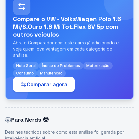
Compare o
VW - VolksWagen Polo 1.6
Mi/S.Ouro 1.6 Mi Tot.Flex 8V 5p
com
outros veículos
Abra o Comparador com este carro já adicionado e
veja quem leva vantagem em cada categoria de
análise.
Nota Geral
Índice de Problemas
Motorização
Consumo
Manutenção
Comparar agora
Para Nerds
🤓
Detalhes técnicos sobre como esta análise foi gerada por
inteligência artificial.