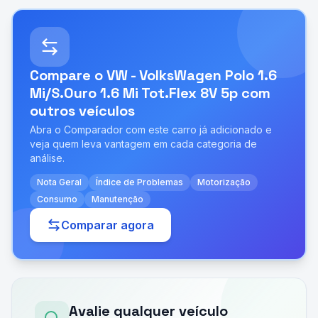
Compare o
VW - VolksWagen Polo 1.6
Mi/S.Ouro 1.6 Mi Tot.Flex 8V 5p
com
outros veículos
Abra o Comparador com este carro já adicionado e
veja quem leva vantagem em cada categoria de
análise.
Nota Geral
Índice de Problemas
Motorização
Consumo
Manutenção
Comparar agora
Avalie qualquer veículo