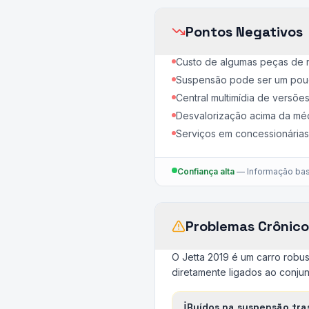
Pontos Negativos
Custo de algumas peças de 
Suspensão pode ser um pouco
Central multimídia de versõe
Desvalorização acima da mé
Serviços em concessionárias 
Confiança alta
—
Informação bas
Problemas Crônico
O Jetta 2019 é um carro robu
diretamente ligados ao conju
ℹ️
Ruídos na suspensão tra