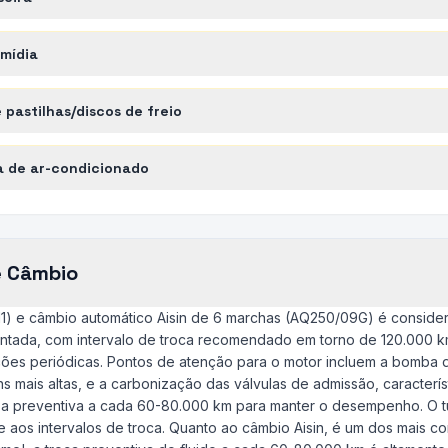
imídia
pastilhas/discos de freio
 de ar-condicionado
e Câmbio
211) e câmbio automático Aisin de 6 marchas (AQ250/09G) é consider
 dentada, com intervalo de troca recomendado em torno de 120.000 km,
ões periódicas. Pontos de atenção para o motor incluem a bomba 
 mais altas, e a carbonização das válvulas de admissão, caracterí
eza preventiva a cada 60-80.000 km para manter o desempenho. O t
 aos intervalos de troca. Quanto ao câmbio Aisin, é um dos mais co