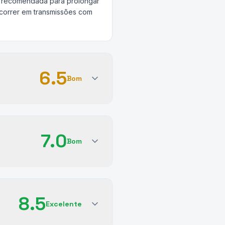
te recomendada para prolongar
ocorrer em transmissões com
6.5
Bom
7.0
Bom
8.5
Excelente