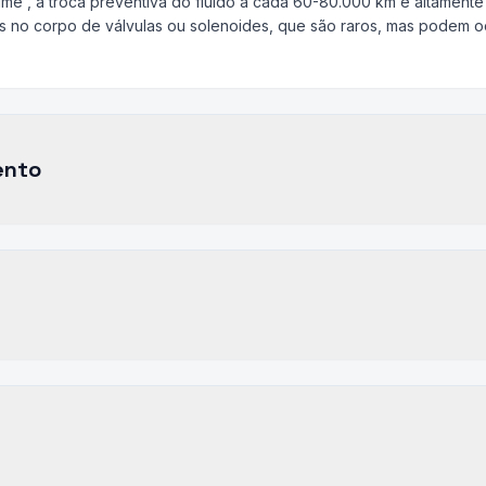
etime', a troca preventiva do fluido a cada 60-80.000 km é altamen
emas no corpo de válvulas ou solenoides, que são raros, mas podem 
ento