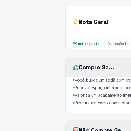
Nota Geral
Confiança alta
—
Informação bas
Compre Se...
Você busca um sedã com ót
Prioriza espaço interno e por
Valoriza um acabamento inte
Procura um carro com motor 
Não Compre Se...