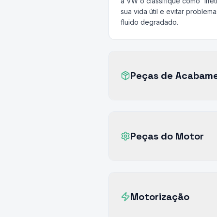
a VW o classifique como 'lif
sua vida útil e evitar probl
fluido degradado.
Peças de Acabam
Peças do Motor
Motorização