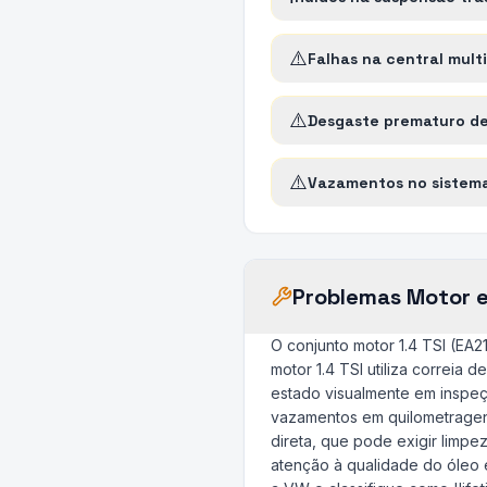
⚠️
Falhas na central mult
⚠️
Desgaste prematuro de 
⚠️
Vazamentos no sistema
Problemas Motor 
O conjunto motor 1.4 TSI (EA
motor 1.4 TSI utiliza correia
estado visualmente em inspeç
vazamentos em quilometragens
direta, que pode exigir limp
atenção à qualidade do óleo e