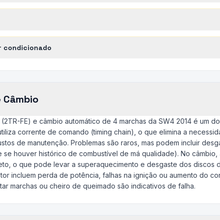
r condicionado
e Câmbio
x (2TR-FE) e câmbio automático de 4 marchas da SW4 2014 é um do
tiliza corrente de comando (timing chain), o que elimina a necessi
ustos de manutenção. Problemas são raros, mas podem incluir desga
 se houver histórico de combustível de má qualidade). No câmbio, a 
reto, o que pode levar a superaquecimento e desgaste dos discos
or incluem perda de potência, falhas na ignição ou aumento do co
ar marchas ou cheiro de queimado são indicativos de falha.