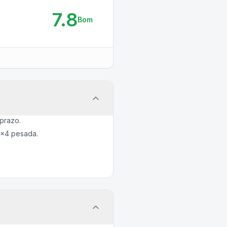
7.8
Bom
prazo.
4x4 pesada.