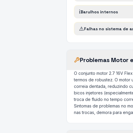
ℹ️
Barulhos internos
⚠️
Falhas no sistema de a
Problemas Motor 
O conjunto motor 2.7 16V Fle
termos de robustez. O motor u
correia dentada, reduzindo c
bicos injetores (especialmente
troca de fluido no tempo cor
Sintomas de problemas no mot
nas trocas, demora para engat