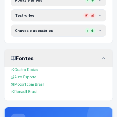
Rodas e pneus
ℹ️
💲
Test-drive
🚨
💰
Chaves e acessórios
ℹ️
💲
Fontes
Quatro Rodas
Auto Esporte
Motor1.com Brasil
Renault Brasil