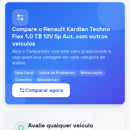
Compare o
Renault Kardian Techno
Flex 1.0 TB 12V 5p Aut.
com outros
veículos
Abra o Comparador com este carro já adicionado e
veja quem leva vantagem em cada categoria de
análise.
Nota Geral
Índice de Problemas
Motorização
Consumo
Manutenção
Comparar agora
Avalie qualquer veículo