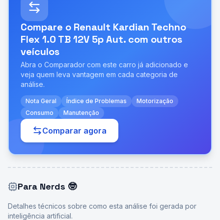
Compare o
Renault Kardian Techno
Flex 1.0 TB 12V 5p Aut.
com outros
veículos
Abra o Comparador com este carro já adicionado e
veja quem leva vantagem em cada categoria de
análise.
Nota Geral
Índice de Problemas
Motorização
Consumo
Manutenção
Comparar agora
Para Nerds
🤓
Detalhes técnicos sobre como esta análise foi gerada por
inteligência artificial.