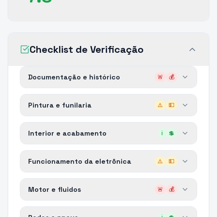
Checklist de Verificação
Documentação e histórico
🚨
💰
Pintura e funilaria
⚠️
💵
Interior e acabamento
ℹ️
💲
Funcionamento da eletrônica
⚠️
💵
Motor e fluidos
🚨
💰