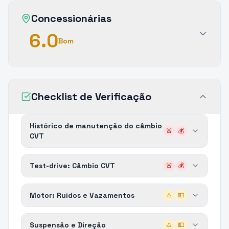
Concessionárias
6.0
Bom
Checklist de Verificação
Histórico de manutenção do câmbio
🚨
💰
CVT
Test-drive: Câmbio CVT
🚨
💰
Motor: Ruídos e Vazamentos
⚠️
💵
Suspensão e Direção
⚠️
💵