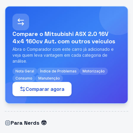
Compare o
Mitsubishi ASX 2.0 16V
4x4 160cv Aut.
com outros veículos
Abra o Comparador com este carro já adicionado e
veja quem leva vantagem em cada categoria de
análise.
Nota Geral
Índice de Problemas
Motorização
Consumo
Manutenção
Comparar agora
Para Nerds
🤓