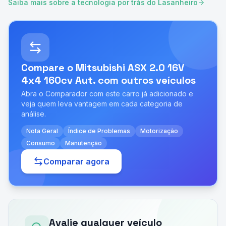
Saiba mais sobre a tecnologia por trás do Lasanheiro
Compare o
Mitsubishi ASX 2.0 16V
4x4 160cv Aut.
com outros veículos
Abra o Comparador com este carro já adicionado e
veja quem leva vantagem em cada categoria de
análise.
Nota Geral
Índice de Problemas
Motorização
Consumo
Manutenção
Comparar agora
Avalie qualquer veículo