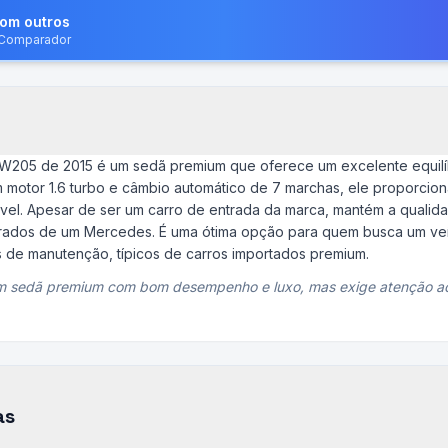
com outros
o Comparador
205 de 2015 é um sedã premium que oferece um excelente equilí
m motor 1.6 turbo e câmbio automático de 7 marchas, ele proporcio
vel. Apesar de ser um carro de entrada da marca, mantém a qualid
rados de um Mercedes. É uma ótima opção para quem busca um veíc
 de manutenção, típicos de carros importados premium.
 sedã premium com bom desempenho e luxo, mas exige atenção a
as