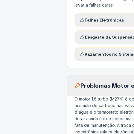
levar a falhas caras.
⚠️
Falhas Eletrônicas
⚠️
Desgaste da Suspensã
⚠️
Vazamentos no Sistem
Problemas Motor 
O motor 1.6 turbo (M274) é g
acúmulo de carbono nas válvu
d'água e o termostato eletrô
durar a vida útil do motor, m
falta de manutenção. A troca d
mecatrônica (placa eletrônic