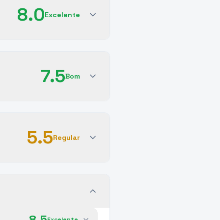
8.0
Excelente
7.5
Bom
5.5
Regular
8.5
Excelente