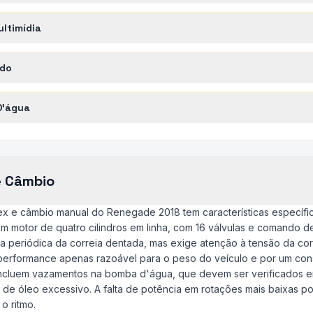
ltimídia
ado
D'água
e Câmbio
lex e câmbio manual do Renegade 2018 tem características específic
é um motor de quatro cilindros em linha, com 16 válvulas e comando d
a periódica da correia dentada, mas exige atenção à tensão da cor
performance apenas razoável para o peso do veículo e por um co
ncluem vazamentos na bomba d'água, que devem ser verificados em
de óleo excessivo. A falta de potência em rotações mais baixas po
o ritmo.