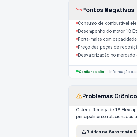
Pontos Negativos
Consumo de combustível ele
Desempenho do motor 1.8 E.t
Porta-malas com capacidade l
Preço das peças de reposiçã
Desvalorização no mercado 
Confiança alta
—
Informação bas
Problemas Crônico
O Jeep Renegade 1.8 Flex apr
principalmente relacionados 
⚠️
Ruídos na Suspensão D