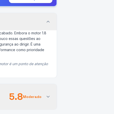
cabado. Embora o motor 1.8
pouco essas questões ao
urança ao dirigir. É uma
formance como prioridade
motor é um ponto de atenção
5.8
Moderado