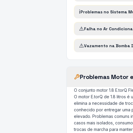
ℹ️
Problemas no Sistema Mu
⚠️
Falha no Ar Condicion
⚠️
Vazamento na Bomba 
Problemas Motor 
O conjunto motor 1.8 E.torQ F
O motor E.torQ de 1.8 litros 
elimina a necessidade de troc
conhecido por entregar uma 
elevado. Problemas comuns i
casos mais isolados, consumo 
trocas de marcha para manter 