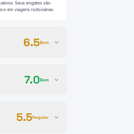
cativos. Seus engates são
co em viagens rodoviárias.
6.5
Bom
7.0
Bom
5.5
Regular