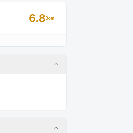
6.8
Bom
.