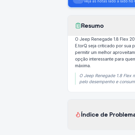
Veja as notas lado a lado n
Resumo
O Jeep Renegade 1.8 Flex 20
E.torQ seja criticado por su
permitir um melhor aproveita
opção interessante para que
máxima.
O Jeep Renegade 1.8 Flex m
pelo desempenho e consum
Índice de Problem