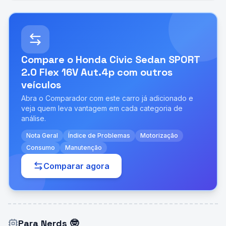
Compare o
Honda Civic Sedan SPORT
2.0 Flex 16V Aut.4p
com outros
veículos
Abra o Comparador com este carro já adicionado e
veja quem leva vantagem em cada categoria de
análise.
Nota Geral
Índice de Problemas
Motorização
Consumo
Manutenção
Comparar agora
Para Nerds
🤓