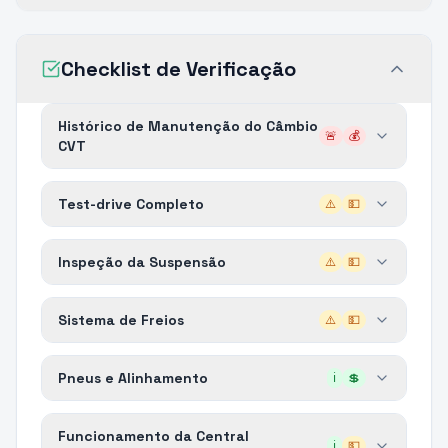
Checklist de Verificação
Histórico de Manutenção do Câmbio
🚨
💰
CVT
Test-drive Completo
⚠️
💵
Inspeção da Suspensão
⚠️
💵
Sistema de Freios
⚠️
💵
Pneus e Alinhamento
ℹ️
💲
Funcionamento da Central
ℹ️
💵