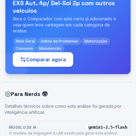
EXS Aut. 4p/ Del-Sol 2p
com outros
veículos
Abra o Comparador com este carro já adicionado e
veja quem leva vantagem em cada categoria de
análise.
Nota Geral
Índice de Problemas
Motorização
Consumo
Manutenção
Comparar agora
Para Nerds
🤓
Detalhes técnicos sobre como esta análise foi gerada por
inteligência artificial.
gemini-2.5-flash
MODELO DE IA
O modelo de linguagem (LLM) usado para gerar esta análise.