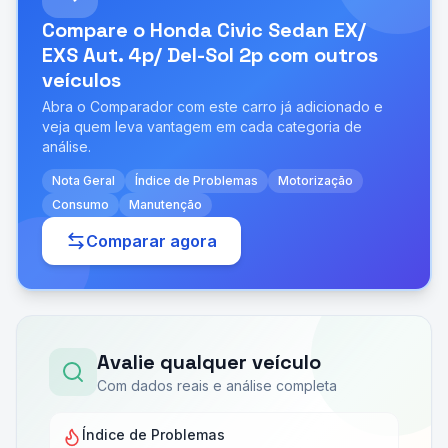
Compare o
Honda Civic Sedan EX/
EXS Aut. 4p/ Del-Sol 2p
com outros
veículos
Abra o Comparador com este carro já adicionado e
veja quem leva vantagem em cada categoria de
análise.
Nota Geral
Índice de Problemas
Motorização
Consumo
Manutenção
Comparar agora
Avalie qualquer veículo
Com dados reais e análise completa
Índice de Problemas