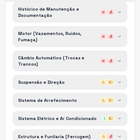
Histórico de Manutenção e
🚨
💰
Documentação
Motor (Vazamentos, Ruídos,
🚨
💰
Fumaça)
Câmbio Automático (Trocas e
🚨
💰
Trancos)
Suspensão e Direção
⚠️
💵
Sistema de Arrefecimento
⚠️
💵
Sistema Elétrico e Ar Condicionado
ℹ️
💵
Estrutura e Funilaria (Ferrugem)
⚠️
💰