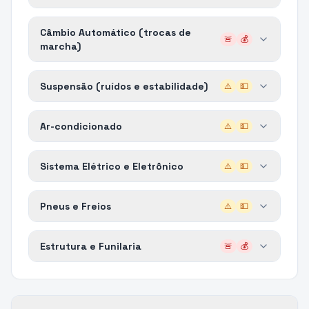
Câmbio Automático (trocas de
🚨
💰
marcha)
Suspensão (ruídos e estabilidade)
⚠️
💵
Ar-condicionado
⚠️
💵
Sistema Elétrico e Eletrônico
⚠️
💵
Pneus e Freios
⚠️
💵
Estrutura e Funilaria
🚨
💰