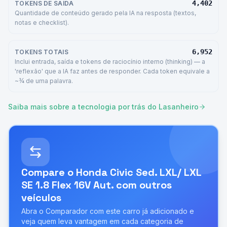
4,402
TOKENS DE SAÍDA
Quantidade de conteúdo gerado pela IA na resposta (textos,
notas e checklist).
6,952
TOKENS TOTAIS
Inclui entrada, saída e tokens de raciocínio interno (thinking) — a
'reflexão' que a IA faz antes de responder. Cada token equivale a
~¾ de uma palavra.
Saiba mais sobre a tecnologia por trás do Lasanheiro
Compare o
Honda Civic Sed. LXL/ LXL
SE 1.8 Flex 16V Aut.
com outros
veículos
Abra o Comparador com este carro já adicionado e
veja quem leva vantagem em cada categoria de