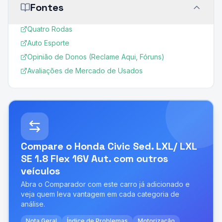
Fontes
Quatro Rodas
Auto Esporte
Opinião de Donos (Reclame Aqui, Fóruns)
Avaliações de Mercado de Usados
Compare o
Honda Civic Sed. LXL/ LXL
SE 1.8 Flex 16V Aut.
com outros
veículos
Abra o Comparador com este carro já adicionado e
veja quem leva vantagem em cada categoria de
análise.
Nota Geral
Índice de Problemas
Motorização