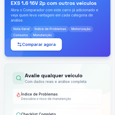
EXS 1.6 16V 2p
com outros veículos
Abra o Comparador com este carro já adicionado e
veja quem leva vantagem em cada categoria de
análise.
Nota Geral
Índice de Problemas
Motorização
Consumo
Manutenção
Comparar agora
Avalie qualquer veículo
Com dados reais e análise completa
Índice de Problemas
Descubra o risco de manutenção
Checklist Completo