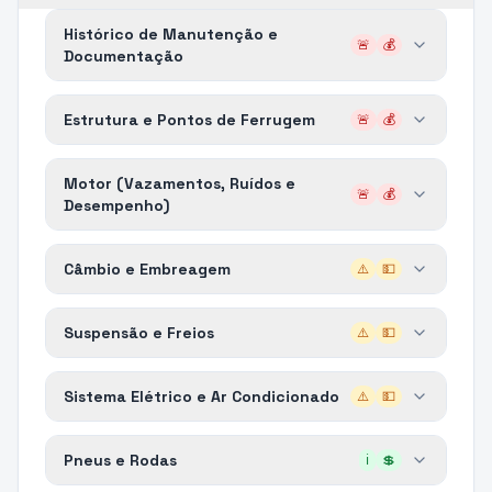
Histórico de Manutenção e
🚨
💰
Documentação
Estrutura e Pontos de Ferrugem
🚨
💰
Motor (Vazamentos, Ruídos e
🚨
💰
Desempenho)
Câmbio e Embreagem
⚠️
💵
Suspensão e Freios
⚠️
💵
Sistema Elétrico e Ar Condicionado
⚠️
💵
Pneus e Rodas
ℹ️
💲