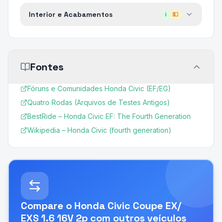
Interior e Acabamentos
ℹ️
💵
Fontes
Fóruns e Comunidades Honda Civic (EF/EG)
Quatro Rodas (Arquivos de Testes Antigos)
BestRide – Honda Civic EF: The Fourth Generation
Wikipedia – Honda Civic (fourth generation)
Compare o
Honda Civic Coupe EX/
EXS 1.6 16V 2p
com outros veículos