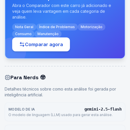
Abra o Comparador com este carro já adicionado e
veja quem leva vantagem em cada categoria de
análise.
Nota Geral
Índice de Problemas
Motorização
Consumo
Manutenção
Comparar agora
Para Nerds
🤓
Detalhes técnicos sobre como esta análise foi gerada por
inteligência artificial.
gemini-2.5-flash
MODELO DE IA
O modelo de linguagem (LLM) usado para gerar esta análise.