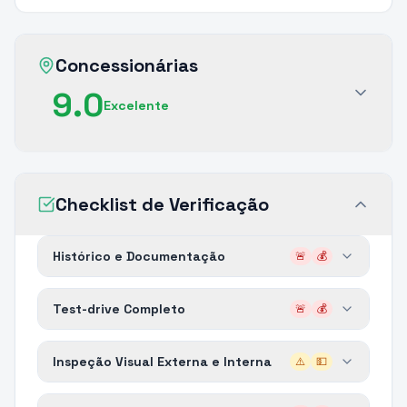
Concessionárias
9.0
Excelente
Checklist de Verificação
Histórico e Documentação
🚨
💰
Test-drive Completo
🚨
💰
Inspeção Visual Externa e Interna
⚠️
💵