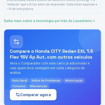
'reflexão' que a IA faz antes de responder. Cada token equivale a
~¾ de uma palavra.
Saiba mais sobre a tecnologia por trás do Lasanheiro
Compare o
Honda CITY Sedan EXL 1.5
Flex 16V 4p Aut.
com outros veículos
Abra o Comparador com este carro já adicionado e
veja quem leva vantagem em cada categoria de
análise.
Nota Geral
Índice de Problemas
Motorização
Consumo
Manutenção
Comparar agora