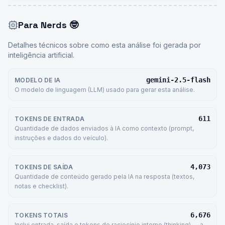
Para Nerds
🤓
Detalhes técnicos sobre como esta análise foi gerada por
inteligência artificial.
gemini-2.5-flash
MODELO DE IA
O modelo de linguagem (LLM) usado para gerar esta análise.
611
TOKENS DE ENTRADA
Quantidade de dados enviados à IA como contexto (prompt,
instruções e dados do veículo).
4,073
TOKENS DE SAÍDA
Quantidade de conteúdo gerado pela IA na resposta (textos,
notas e checklist).
6,676
TOKENS TOTAIS
Inclui entrada, saída e tokens de raciocínio interno (thinking) — a