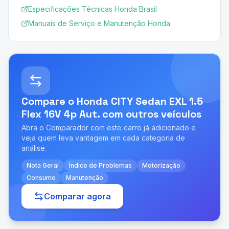
Especificações Técnicas Honda Brasil
Manuais de Serviço e Manutenção Honda
Compare o
Honda CITY Sedan EXL 1.5
Flex 16V 4p Aut.
com outros veículos
Abra o Comparador com este carro já adicionado e
veja quem leva vantagem em cada categoria de
análise.
Nota Geral
Índice de Problemas
Motorização
Consumo
Manutenção
Comparar agora