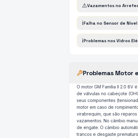
⚠️
Vazamentos no Arrefe
ℹ️
Falha no Sensor de Nível
ℹ️
Problemas nos Vidros Elé
Problemas Motor 
O motor GM Família II 2.0 8V 
de válvulas no cabeçote (OHC)
seus componentes (tensionado
motor em caso de rompimento.
virabrequim, que são reparo
vazamentos. No câmbio manua
de engate. O câmbio automáti
trancos e desgaste prematuro;