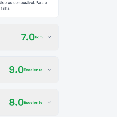
leo ou combustível. Para o
falha.
7.0
Bom
9.0
Excelente
8.0
Excelente