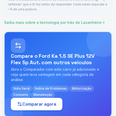
'reflexão' que a IA faz antes de responder. Cada token equivale a
~¾ de uma palavra.
Saiba mais sobre a tecnologia por trás do Lasanheiro
Compare o
Ford Ka 1.5 SE Plus 12V
Flex 5p Aut.
com outros veículos
Abra o Comparador com este carro já adicionado e
veja quem leva vantagem em cada categoria de
análise.
Nota Geral
Índice de Problemas
Motorização
Consumo
Manutenção
Comparar agora