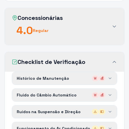
Concessionárias
4.0
Regular
Checklist de Verificação
Histórico de Manutenção
🚨
💰
Fluido do Câmbio Automático
🚨
💰
Ruídos na Suspensão e Direção
⚠️
💵
Funcionamento do Ar Condicionado
⚠️
💵