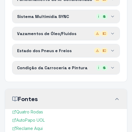
Sistema Multimídia SYNC
ℹ️
💲
Vazamentos de Óleo/Fluidos
⚠️
💵
Estado dos Pneus e Freios
⚠️
💵
Condição da Carroceria e Pintura
ℹ️
💲
Fontes
Quatro Rodas
AutoPapo UOL
Reclame Aqui