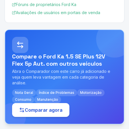
Fóruns de proprietários Ford Ka
Avaliações de usuários em portais de venda
Compare o
Ford Ka 1.5 SE Plus 12V
Flex 5p Aut.
com outros veículos
Abra o Comparador com este carro já adicionado e
veja quem leva vantagem em cada categoria de
análise.
Nota Geral
Índice de Problemas
Motorização
Consumo
Manutenção
Comparar agora