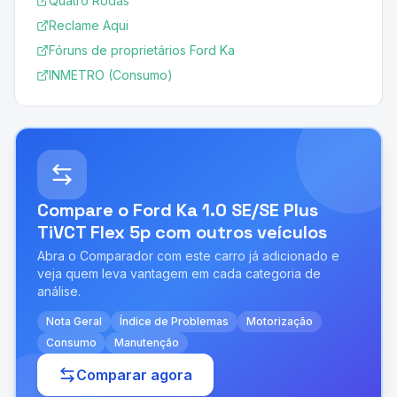
Quatro Rodas
Reclame Aqui
Fóruns de proprietários Ford Ka
INMETRO (Consumo)
Compare o
Ford Ka 1.0 SE/SE Plus
TiVCT Flex 5p
com outros veículos
Abra o Comparador com este carro já adicionado e
veja quem leva vantagem em cada categoria de
análise.
Nota Geral
Índice de Problemas
Motorização
Consumo
Manutenção
Comparar agora