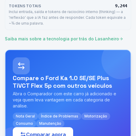
9,244
TOKENS TOTAIS
Inclui entrada, saída e tokens de raciocínio interno (thinking) — a
'reflexão' que a IA faz antes de responder. Cada token equivale a
~¾ de uma palavra.
Saiba mais sobre a tecnologia por trás do Lasanheiro
Compare o
Ford Ka 1.0 SE/SE Plus
TiVCT Flex 5p
com outros veículos
Abra o Comparador com este carro já adicionado e
veja quem leva vantagem em cada categoria de
análise.
Nota Geral
Índice de Problemas
Motorização
Consumo
Manutenção
Comparar agora