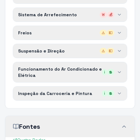
Sistema de Arrefecimento
🚨
💰
Freios
⚠️
💵
Suspensão e Direção
⚠️
💵
Funcionamento do Ar Condicionado e
ℹ️
💲
Elétrica
Inspeção da Carroceria e Pintura
ℹ️
💲
Fontes