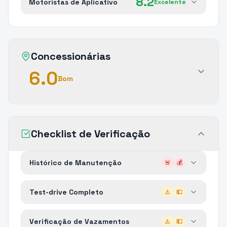
8.2
Motoristas de Aplicativo
Excelente
Concessionárias
6.0
Bom
Checklist de Verificação
Histórico de Manutenção
🚨
💰
Test-drive Completo
⚠️
💵
Verificação de Vazamentos
⚠️
💵