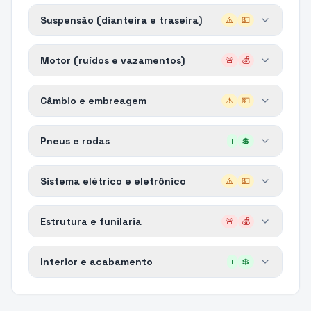
Suspensão (dianteira e traseira)
⚠️
💵
Motor (ruídos e vazamentos)
🚨
💰
Câmbio e embreagem
⚠️
💵
Pneus e rodas
ℹ️
💲
Sistema elétrico e eletrônico
⚠️
💵
Estrutura e funilaria
🚨
💰
Interior e acabamento
ℹ️
💲