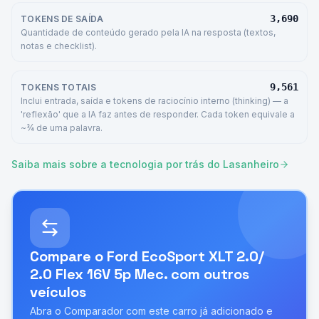
3,690
TOKENS DE SAÍDA
Quantidade de conteúdo gerado pela IA na resposta (textos,
notas e checklist).
9,561
TOKENS TOTAIS
Inclui entrada, saída e tokens de raciocínio interno (thinking) — a
'reflexão' que a IA faz antes de responder. Cada token equivale a
~¾ de uma palavra.
Saiba mais sobre a tecnologia por trás do Lasanheiro
Compare o
Ford EcoSport XLT 2.0/
2.0 Flex 16V 5p Mec.
com outros
veículos
Abra o Comparador com este carro já adicionado e