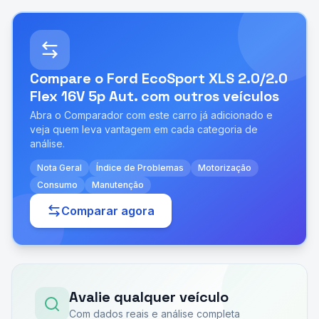
Compare o
Ford EcoSport XLS 2.0/2.0
Flex 16V 5p Aut.
com outros veículos
Abra o Comparador com este carro já adicionado e
veja quem leva vantagem em cada categoria de
análise.
Nota Geral
Índice de Problemas
Motorização
Consumo
Manutenção
Comparar agora
Avalie qualquer veículo
Com dados reais e análise completa