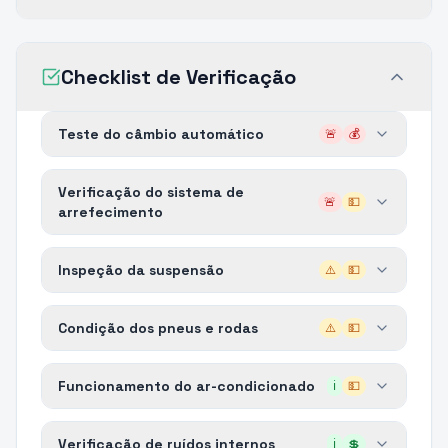
Checklist de Verificação
Teste do câmbio automático
🚨
💰
Verificação do sistema de
🚨
💵
arrefecimento
Inspeção da suspensão
⚠️
💵
Condição dos pneus e rodas
⚠️
💵
Funcionamento do ar-condicionado
ℹ️
💵
Verificação de ruídos internos
ℹ️
💲