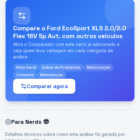
Compare o
Ford EcoSport XLS 2.0/2.0
Flex 16V 5p Aut.
com outros veículos
Abra o Comparador com este carro já adicionado e
veja quem leva vantagem em cada categoria de
análise.
Nota Geral
Índice de Problemas
Motorização
Consumo
Manutenção
Comparar agora
Para Nerds
🤓
Detalhes técnicos sobre como esta análise foi gerada por