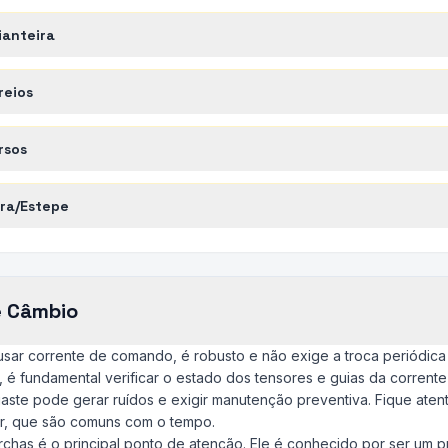
ianteira
reios
rsos
ra/Estepe
e Câmbio
usar corrente de comando, é robusto e não exige a troca periódica
, é fundamental verificar o estado dos tensores e guias da corrente
aste pode gerar ruídos e exigir manutenção preventiva. Fique ate
er, que são comuns com o tempo.
has é o principal ponto de atenção. Ele é conhecido por ser um pr