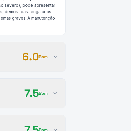
uso severo), pode apresentar
as, demora para engatar as
oblemas graves. A manutenção
6.0
Bom
7.5
Bom
7.5
Bom