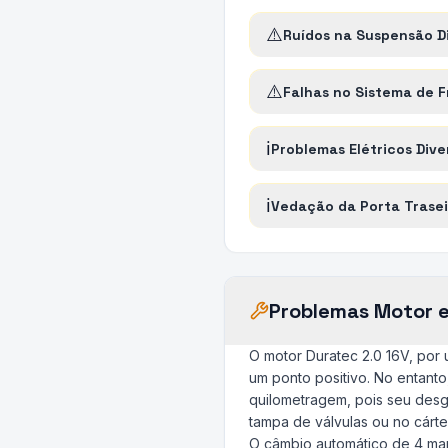
⚠️
Ruídos na Suspensão D
⚠️
Falhas no Sistema de F
ℹ️
Problemas Elétricos Dive
ℹ️
Vedação da Porta Trasei
Problemas Motor 
O motor Duratec 2.0 16V, por 
um ponto positivo. No entanto
quilometragem, pois seu desg
tampa de válvulas ou no cárt
O câmbio automático de 4 marc