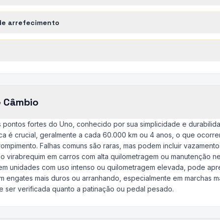
de arrefecimento
e Câmbio
 pontos fortes do Uno, conhecido por sua simplicidade e durabilidade
oca é crucial, geralmente a cada 60.000 km ou 4 anos, o que ocorrer
ompimento. Falhas comuns são raras, mas podem incluir vazamentos
 do virabrequim em carros com alta quilometragem ou manutenção n
 em unidades com uso intenso ou quilometragem elevada, pode apr
em engates mais duros ou arranhando, especialmente em marchas m
e ser verificada quanto a patinação ou pedal pesado.