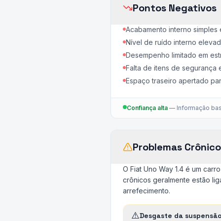
Pontos Negativos
Acabamento interno simples e
Nível de ruído interno eleva
Desempenho limitado em est
Falta de itens de segurança
Espaço traseiro apertado par
Confiança alta
—
Informação bas
Problemas Crônico
O Fiat Uno Way 1.4 é um carr
crônicos geralmente estão li
arrefecimento.
⚠️
Desgaste da suspensã