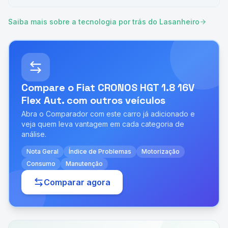
Saiba mais sobre a tecnologia por trás do Lasanheiro
Compare o
Fiat CRONOS HGT 1.8 16V
Flex Aut.
com outros veículos
Abra o Comparador com este carro já adicionado e
veja quem leva vantagem em cada categoria de
análise.
Nota Geral
Índice de Problemas
Motorização
Consumo
Manutenção
Comparar agora