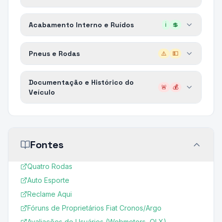
Acabamento Interno e Ruídos
ℹ️
💲
Pneus e Rodas
⚠️
💵
Documentação e Histórico do
🚨
💰
Veículo
Fontes
Quatro Rodas
Auto Esporte
Reclame Aqui
Fóruns de Proprietários Fiat Cronos/Argo
Avaliações de Usuários (Webmotors, OLX)