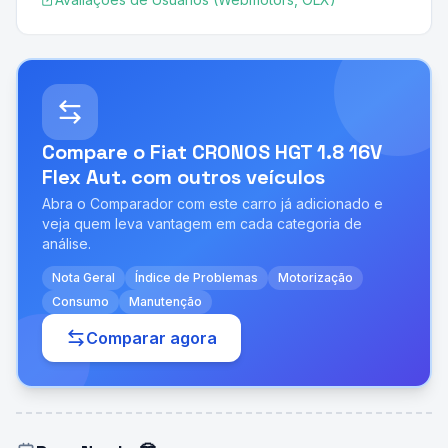
Compare o
Fiat CRONOS HGT 1.8 16V
Flex Aut.
com outros veículos
Abra o Comparador com este carro já adicionado e
veja quem leva vantagem em cada categoria de
análise.
Nota Geral
Índice de Problemas
Motorização
Consumo
Manutenção
Comparar agora