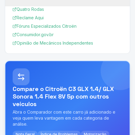
Quatro Rodas
Reclame Aqui
Fóruns Especializados Citroën
Consumidor.gov.br
Opinião de Mecânicos Independentes
Compare o
Citroën C3 GLX 1.4/ GLX
Sonora 1.4 Flex 8V 5p
com outros
veículos
Abra o Comparador com este carro já adicionado e
veja quem leva vantagem em cada categoria de
análise.
Nota Geral
Índice de Problemas
Motorização