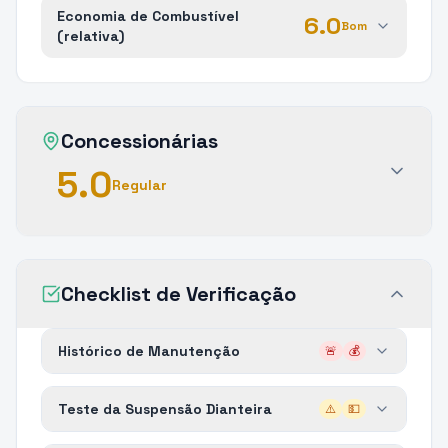
Economia de Combustível
6.0
Bom
(relativa)
Concessionárias
5.0
Regular
Checklist de Verificação
Histórico de Manutenção
🚨
💰
Teste da Suspensão Dianteira
⚠️
💵