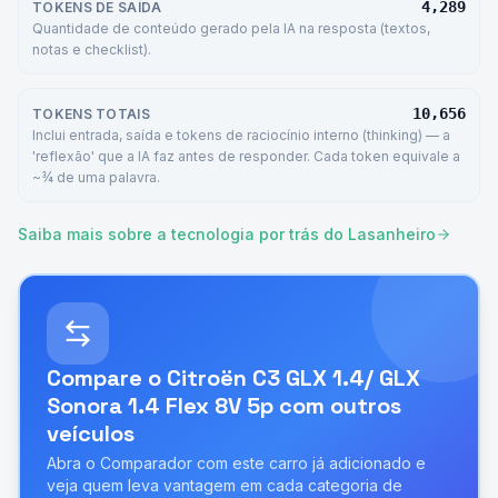
4,289
TOKENS DE SAÍDA
Quantidade de conteúdo gerado pela IA na resposta (textos,
notas e checklist).
10,656
TOKENS TOTAIS
Inclui entrada, saída e tokens de raciocínio interno (thinking) — a
'reflexão' que a IA faz antes de responder. Cada token equivale a
~¾ de uma palavra.
Saiba mais sobre a tecnologia por trás do Lasanheiro
Compare o
Citroën C3 GLX 1.4/ GLX
Sonora 1.4 Flex 8V 5p
com outros
veículos
Abra o Comparador com este carro já adicionado e
veja quem leva vantagem em cada categoria de