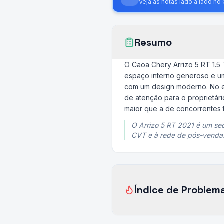
Veja as notas lado a lado n
Resumo
O Caoa Chery Arrizo 5 RT 1.5
espaço interno generoso e um
com um design moderno. No en
de atenção para o proprietár
maior que a de concorrentes t
O Arrizo 5 RT 2021 é um s
CVT e à rede de pós-venda
Índice de Problem