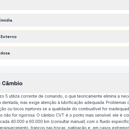
imídia
 Externo
idosa
e Câmbio
izo 5 utiliza corrente de comando, o que teoricamente elimina a ne
dentada, mas exige atenção à lubrificação adequada. Problemas c
ição ou bicos injetores se a qualidade do combustível for inadequ
o não for rigorosa. O câmbio CVT é o ponto mais sensível: ele é c
 cada 40.000 a 60.000 km (consultar manual) com o fluido específic
raquecimento, trancos nas trocas, patinação e, em casos extremos