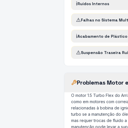
ℹ️
Ruídos Internos
⚠️
Falhas no Sistema Mult
ℹ️
Acabamento de Plástico
⚠️
Suspensão Traseira Ru
Problemas Motor 
O motor 1.5 Turbo Flex do Arr
como em motores com correia 
relacionadas à bobina de ign
turbo se a manutenção do óle
mas requer trocas de fluido a
manutenção pode levar a supe