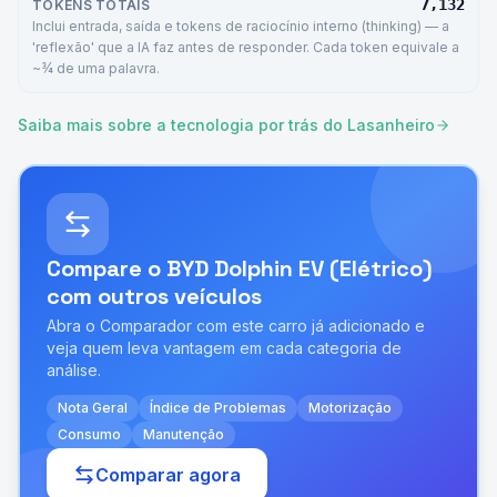
7,132
TOKENS TOTAIS
Inclui entrada, saída e tokens de raciocínio interno (thinking) — a
'reflexão' que a IA faz antes de responder. Cada token equivale a
~¾ de uma palavra.
Saiba mais sobre a tecnologia por trás do Lasanheiro
Compare o
BYD Dolphin EV (Elétrico)
com outros veículos
Abra o Comparador com este carro já adicionado e
veja quem leva vantagem em cada categoria de
análise.
Nota Geral
Índice de Problemas
Motorização
Consumo
Manutenção
Comparar agora