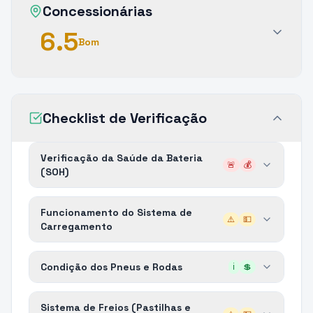
Concessionárias
6.5
Bom
Checklist de Verificação
Verificação da Saúde da Bateria
🚨
💰
(SOH)
Funcionamento do Sistema de
⚠️
💵
Carregamento
Condição dos Pneus e Rodas
ℹ️
💲
Sistema de Freios (Pastilhas e