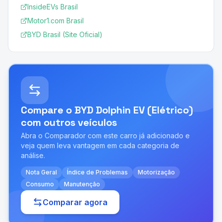
InsideEVs Brasil
Motor1.com Brasil
BYD Brasil (Site Oficial)
Compare o
BYD Dolphin EV (Elétrico)
com outros veículos
Abra o Comparador com este carro já adicionado e
veja quem leva vantagem em cada categoria de
análise.
Nota Geral
Índice de Problemas
Motorização
Consumo
Manutenção
Comparar agora