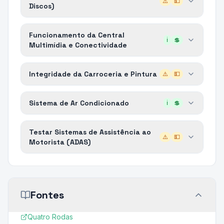
⚠️
💵
Discos)
Funcionamento da Central
ℹ️
💲
Multimídia e Conectividade
Integridade da Carroceria e Pintura
⚠️
💵
Sistema de Ar Condicionado
ℹ️
💲
Testar Sistemas de Assistência ao
⚠️
💵
Motorista (ADAS)
Fontes
Quatro Rodas