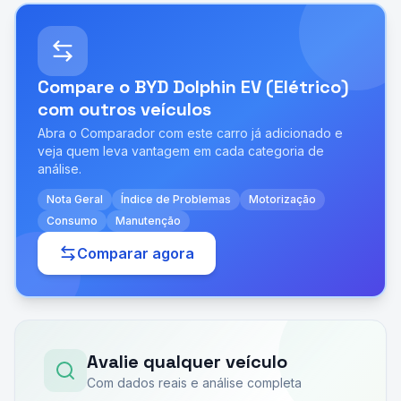
Compare o
BYD Dolphin EV (Elétrico)
com outros veículos
Abra o Comparador com este carro já adicionado e
veja quem leva vantagem em cada categoria de
análise.
Nota Geral
Índice de Problemas
Motorização
Consumo
Manutenção
Comparar agora
Avalie qualquer veículo
Com dados reais e análise completa