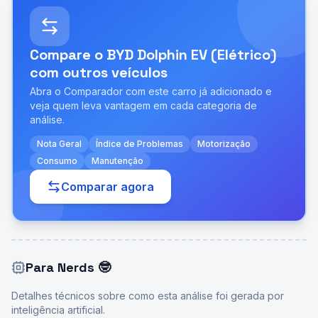
Compare o
BYD Dolphin EV (Elétrico)
com outros veículos
Abra o Comparador com este carro já adicionado e
veja quem leva vantagem em cada categoria de
análise.
Nota Geral
Índice de Problemas
Motorização
Consumo
Manutenção
Comparar agora
Para Nerds
🤓
Detalhes técnicos sobre como esta análise foi gerada por
inteligência artificial.