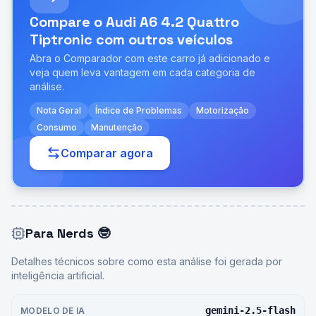
Compare o
Audi A6 4.2 Quattro
Tiptronic
com outros veículos
Abra o Comparador com este carro já adicionado e
veja quem leva vantagem em cada categoria de
análise.
Nota Geral
Índice de Problemas
Motorização
Consumo
Manutenção
Comparar agora
Para Nerds
🤓
Detalhes técnicos sobre como esta análise foi gerada por
inteligência artificial.
gemini-2.5-flash
MODELO DE IA