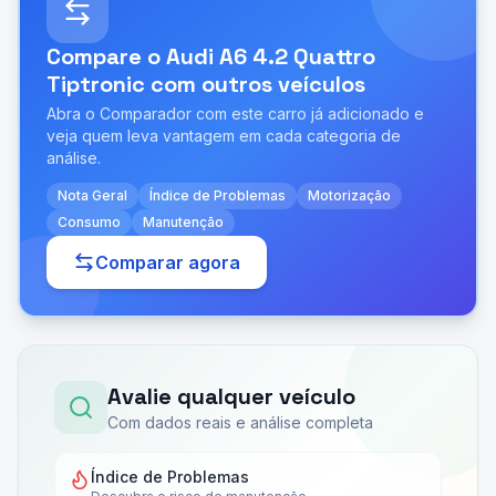
Compare o
Audi A6 4.2 Quattro
Tiptronic
com outros veículos
Abra o Comparador com este carro já adicionado e
veja quem leva vantagem em cada categoria de
análise.
Nota Geral
Índice de Problemas
Motorização
Consumo
Manutenção
Comparar agora
Avalie qualquer veículo
Com dados reais e análise completa
Índice de Problemas