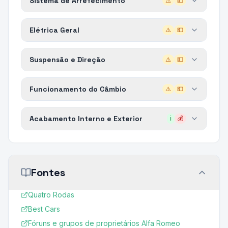
Sistema de Arrefecimento
⚠️
💵
Elétrica Geral
⚠️
💵
Suspensão e Direção
⚠️
💵
Funcionamento do Câmbio
⚠️
💵
Acabamento Interno e Exterior
ℹ️
💰
Fontes
Quatro Rodas
Best Cars
Fóruns e grupos de proprietários Alfa Romeo