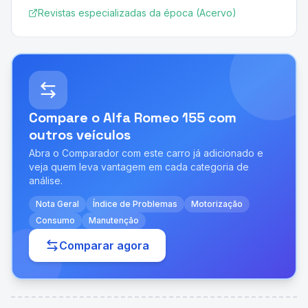
Revistas especializadas da época (Acervo)
Compare o
Alfa Romeo 155
com
outros veículos
Abra o Comparador com este carro já adicionado e
veja quem leva vantagem em cada categoria de
análise.
Nota Geral
Índice de Problemas
Motorização
Consumo
Manutenção
Comparar agora