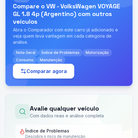
Compare o
VW - VolksWagen VOYAGE
GL 1.8 4p (Argentino)
com outros
veículos
Abra o Comparador com este carro já adicionado e
veja quem leva vantagem em cada categoria de
análise.
Nota Geral
Índice de Problemas
Motorização
Consumo
Manutenção
Comparar agora
Avalie qualquer veículo
Com dados reais e análise completa
Índice de Problemas
Descubra o risco de manutenção