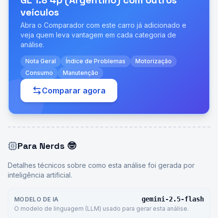
GL 1.8 4p (Argentino)
com outros
veículos
Abra o Comparador com este carro já adicionado e
veja quem leva vantagem em cada categoria de
análise.
Nota Geral
Índice de Problemas
Motorização
Consumo
Manutenção
Comparar agora
Para Nerds
🤓
Detalhes técnicos sobre como esta análise foi gerada por
inteligência artificial.
gemini-2.5-flash
MODELO DE IA
O modelo de linguagem (LLM) usado para gerar esta análise.