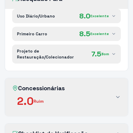
8.0
Uso Diário/Urbano
Excelente
8.5
Primeiro Carro
Excelente
Projeto de
7.5
Bom
Restauração/Colecionador
Concessionárias
2.0
Ruim