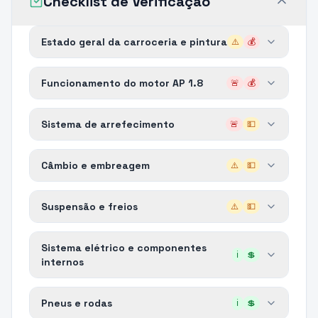
Checklist de Verificação
Estado geral da carroceria e pintura
⚠️
💰
Funcionamento do motor AP 1.8
🚨
💰
Sistema de arrefecimento
🚨
💵
Câmbio e embreagem
⚠️
💵
Suspensão e freios
⚠️
💵
Sistema elétrico e componentes
ℹ️
💲
internos
Pneus e rodas
ℹ️
💲