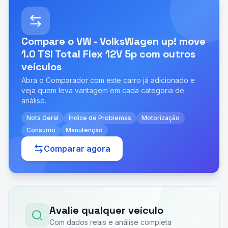
Compare o
VW - VolksWagen up! move
1.0 TSI Total Flex 12V 5p
com outros
veículos
Abra o Comparador com este carro já adicionado e
veja quem leva vantagem em cada categoria de
análise.
Nota Geral
Índice de Problemas
Motorização
Consumo
Manutenção
Comparar agora
Avalie qualquer veículo
Com dados reais e análise completa