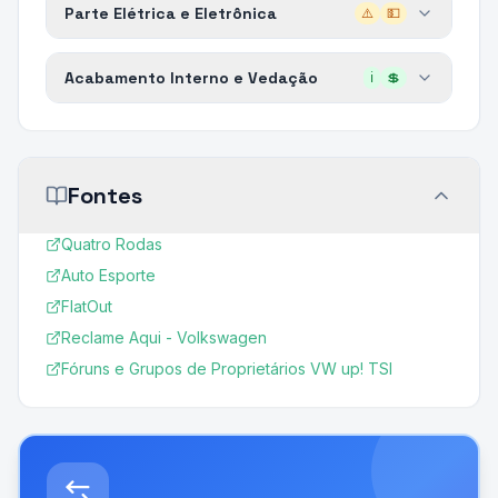
Parte Elétrica e Eletrônica
⚠️
💵
Acabamento Interno e Vedação
ℹ️
💲
Fontes
Quatro Rodas
Auto Esporte
FlatOut
Reclame Aqui - Volkswagen
Fóruns e Grupos de Proprietários VW up! TSI