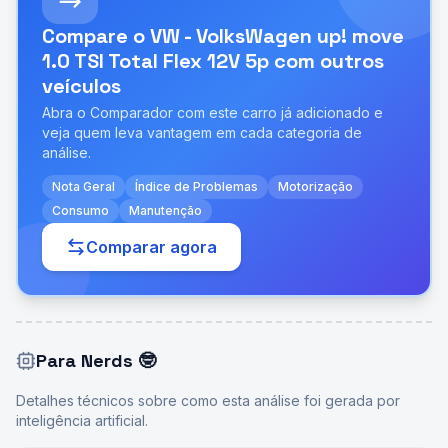
Compare o
VW - VolksWagen up! move
1.0 TSI Total Flex 12V 5p
com outros
veículos
Abra o Comparador com este carro já adicionado e
veja quem leva vantagem em cada categoria de
análise.
Nota Geral
Índice de Problemas
Motorização
Consumo
Manutenção
Comparar agora
Para Nerds
🤓
Detalhes técnicos sobre como esta análise foi gerada por
inteligência artificial.