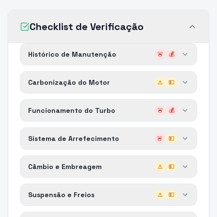
Checklist de Verificação
Histórico de Manutenção
🚨
💰
Carbonização do Motor
⚠️
💵
Funcionamento do Turbo
🚨
💰
Sistema de Arrefecimento
🚨
💵
Câmbio e Embreagem
⚠️
💵
Suspensão e Freios
⚠️
💵