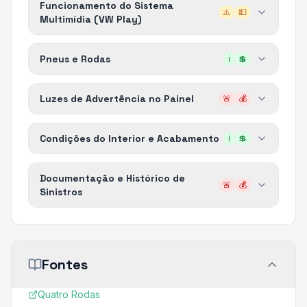
Funcionamento do Sistema
⚠️
💵
Multimídia (VW Play)
Pneus e Rodas
ℹ️
💲
Luzes de Advertência no Painel
🚨
💰
Condições do Interior e Acabamento
ℹ️
💲
Documentação e Histórico de
🚨
💰
Sinistros
Fontes
Quatro Rodas