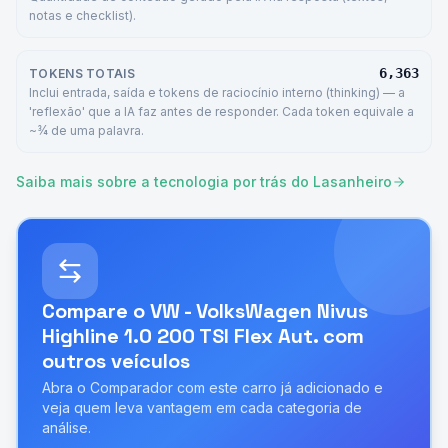
notas e checklist).
6,363
TOKENS TOTAIS
Inclui entrada, saída e tokens de raciocínio interno (thinking) — a
'reflexão' que a IA faz antes de responder. Cada token equivale a
~¾ de uma palavra.
Saiba mais sobre a tecnologia por trás do Lasanheiro
Compare o
VW - VolksWagen Nivus
Highline 1.0 200 TSI Flex Aut.
com
outros veículos
Abra o Comparador com este carro já adicionado e
veja quem leva vantagem em cada categoria de
análise.