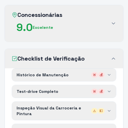
Concessionárias
9.0
Excelente
Checklist de Verificação
Histórico de Manutenção
🚨
💰
Test-drive Completo
🚨
💰
Inspeção Visual da Carroceria e
⚠️
💵
Pintura