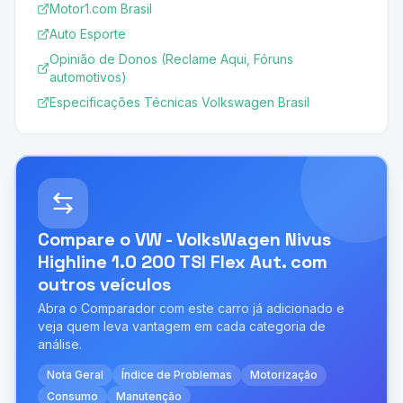
Motor1.com Brasil
Auto Esporte
Opinião de Donos (Reclame Aqui, Fóruns
automotivos)
Especificações Técnicas Volkswagen Brasil
Compare o
VW - VolksWagen Nivus
Highline 1.0 200 TSI Flex Aut.
com
outros veículos
Abra o Comparador com este carro já adicionado e
veja quem leva vantagem em cada categoria de
análise.
Nota Geral
Índice de Problemas
Motorização
Consumo
Manutenção