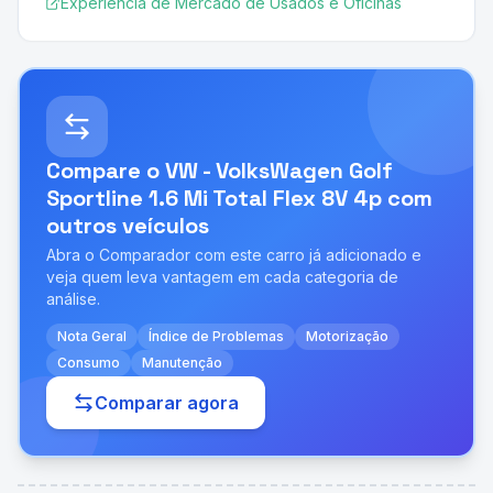
Experiência de Mercado de Usados e Oficinas
Compare o
VW - VolksWagen Golf
Sportline 1.6 Mi Total Flex 8V 4p
com
outros veículos
Abra o Comparador com este carro já adicionado e
veja quem leva vantagem em cada categoria de
análise.
Nota Geral
Índice de Problemas
Motorização
Consumo
Manutenção
Comparar agora