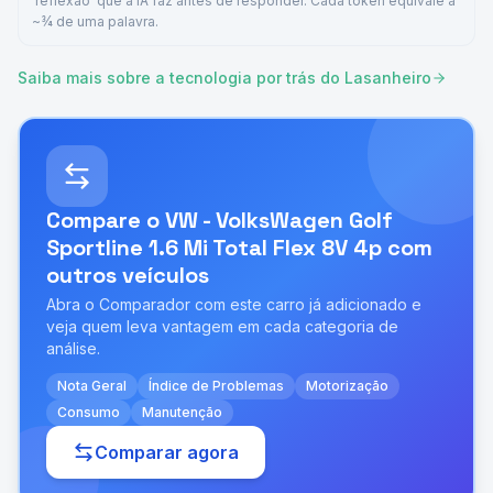
'reflexão' que a IA faz antes de responder. Cada token equivale a
~¾ de uma palavra.
Saiba mais sobre a tecnologia por trás do Lasanheiro
Compare o
VW - VolksWagen Golf
Sportline 1.6 Mi Total Flex 8V 4p
com
outros veículos
Abra o Comparador com este carro já adicionado e
veja quem leva vantagem em cada categoria de
análise.
Nota Geral
Índice de Problemas
Motorização
Consumo
Manutenção
Comparar agora