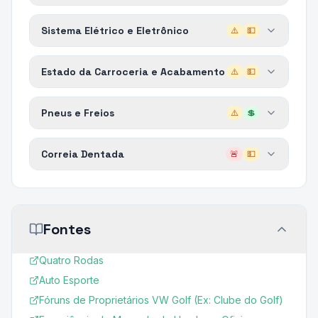
Sistema Elétrico e Eletrônico
⚠️
💵
Estado da Carroceria e Acabamento
⚠️
💵
Pneus e Freios
⚠️
💲
Correia Dentada
🚨
💵
Fontes
Quatro Rodas
Auto Esporte
Fóruns de Proprietários VW Golf (Ex: Clube do Golf)