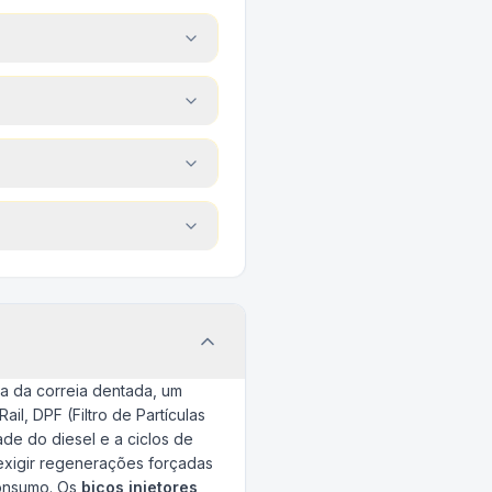
ca da correia dentada, um
l, DPF (Filtro de Partículas
ade do diesel e a ciclos de
exigir regenerações forçadas
consumo. Os
bicos injetores
,