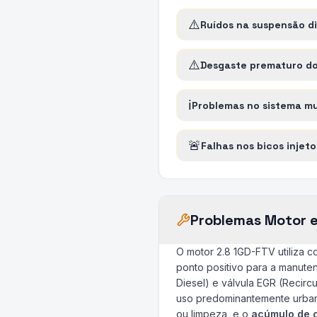
⚠️
Ruídos na suspensão d
⚠️
Desgaste prematuro do
ℹ️
Problemas no sistema mu
🚨
Falhas nos bicos injeto
Problemas Motor 
O motor 2.8 1GD-FTV utiliza 
ponto positivo para a manuten
Diesel) e válvula EGR (Recirc
uso predominantemente urba
ou limpeza, e o
acúmulo de c