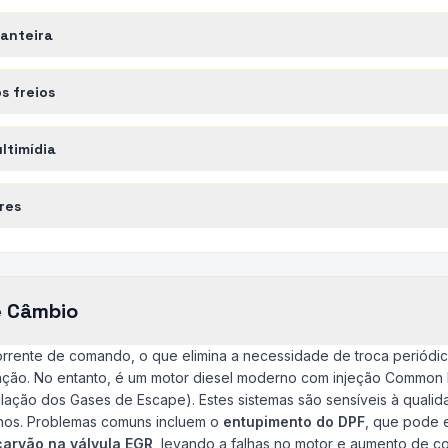
ianteira
s freios
ltimídia
res
e Câmbio
corrente de comando, o que elimina a necessidade de troca periódi
ção. No entanto, é um motor diesel moderno com injeção Common Rai
ulação dos Gases de Escape). Estes sistemas são sensíveis à qualid
nos. Problemas comuns incluem o
entupimento do DPF
, que pode 
arvão na válvula EGR
, levando a falhas no motor e aumento de 