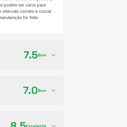
o e podem ser caros para
 intervalo correto é crucial
manutenção for feita
7.5
Bom
7.0
Bom
8.5
Excelente