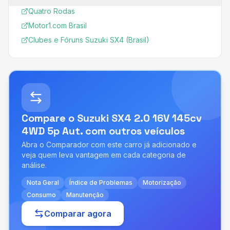
Quatro Rodas
Motor1.com Brasil
Clubes e Fóruns Suzuki SX4 (Brasil)
Compare o
Suzuki SX4 2.0 16V 145cv
4WD 5p Aut.
com outros veículos
Abra o Comparador com este carro já adicionado e
veja quem leva vantagem em cada categoria de
análise.
Nota Geral
Índice de Problemas
Motorização
Consumo
Manutenção
Comparar agora