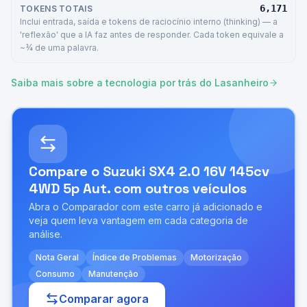
6,171
TOKENS TOTAIS
Inclui entrada, saída e tokens de raciocínio interno (thinking) — a
'reflexão' que a IA faz antes de responder. Cada token equivale a
~¾ de uma palavra.
Saiba mais sobre a tecnologia por trás do Lasanheiro
Compare o
Suzuki SX4 2.0 16V 145cv
4WD 5p Aut.
com outros veículos
Abra o Comparador com este carro já adicionado e
veja quem leva vantagem em cada categoria de
análise.
Nota Geral
Índice de Problemas
Motorização
Consumo
Manutenção
Comparar agora