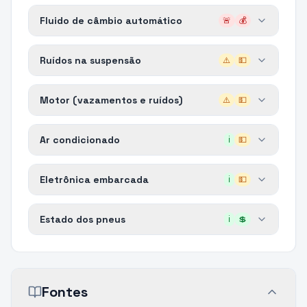
Fluido de câmbio automático
🚨
💰
Ruídos na suspensão
⚠️
💵
Motor (vazamentos e ruídos)
⚠️
💵
Ar condicionado
ℹ️
💵
Eletrônica embarcada
ℹ️
💵
Estado dos pneus
ℹ️
💲
Fontes