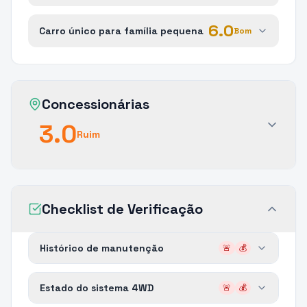
6.0
Carro único para família pequena
Bom
Concessionárias
3.0
Ruim
Checklist de Verificação
Histórico de manutenção
🚨
💰
Estado do sistema 4WD
🚨
💰