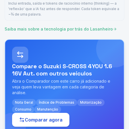
Inclui entrada, saída e tokens de raciocínio interno (thinking) — a
'reflexão' que a IA faz antes de responder. Cada token equivale a
~¾ de uma palavra.
Saiba mais sobre a tecnologia por trás do Lasanheiro
Compare o
Suzuki S-CROSS 4YOU 1.6
16V Aut.
com outros veículos
Abra o Comparador com este carro já adicionado e
veja quem leva vantagem em cada categoria de
análise.
Nota Geral
Índice de Problemas
Motorização
Consumo
Manutenção
Comparar agora