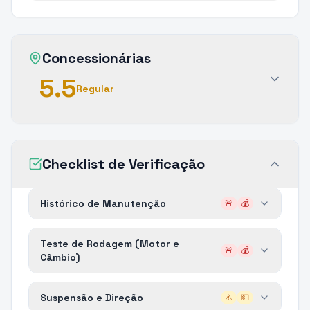
Concessionárias
5.5
Regular
Checklist de Verificação
Histórico de Manutenção
🚨
💰
Teste de Rodagem (Motor e
🚨
💰
Câmbio)
Suspensão e Direção
⚠️
💵