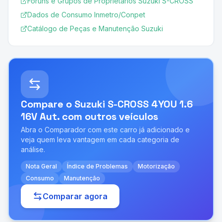
Fóruns e Grupos de Proprietários Suzuki S-CROSS
Dados de Consumo Inmetro/Conpet
Catálogo de Peças e Manutenção Suzuki
Compare o
Suzuki S-CROSS 4YOU 1.6
16V Aut.
com outros veículos
Abra o Comparador com este carro já adicionado e
veja quem leva vantagem em cada categoria de
análise.
Nota Geral
Índice de Problemas
Motorização
Consumo
Manutenção
Comparar agora