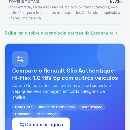
6,736
TOKENS TOTAIS
Inclui entrada, saída e tokens de raciocínio interno (thinking) — a
'reflexão' que a IA faz antes de responder. Cada token equivale a
~¾ de uma palavra.
Saiba mais sobre a tecnologia por trás do Lasanheiro
Compare o
Renault Clio Authentique
Hi-Flex 1.0 16V 5p
com outros veículos
Abra o Comparador com este carro já adicionado e
veja quem leva vantagem em cada categoria de
análise.
Nota Geral
Índice de Problemas
Motorização
Consumo
Manutenção
Comparar agora