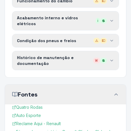
Funcionamento do câmbio
⚠️
💵
Acabamento interno e vidros
ℹ️
💲
elétricos
Condição dos pneus e freios
⚠️
💵
Histórico de manutenção e
🚨
💲
documentação
Fontes
Quatro Rodas
Auto Esporte
Reclame Aqui - Renault