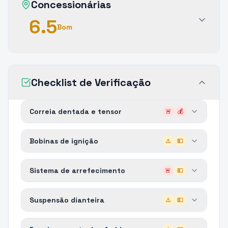
Concessionárias
6.5
Bom
Checklist de Verificação
Correia dentada e tensor
🚨
💰
Bobinas de ignição
⚠️
💵
Sistema de arrefecimento
🚨
💵
Suspensão dianteira
⚠️
💵