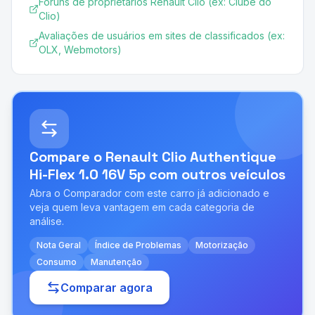
Fóruns de proprietários Renault Clio (ex: Clube do
Clio)
Avaliações de usuários em sites de classificados (ex:
OLX, Webmotors)
Compare o
Renault Clio Authentique
Hi-Flex 1.0 16V 5p
com outros veículos
Abra o Comparador com este carro já adicionado e
veja quem leva vantagem em cada categoria de
análise.
Nota Geral
Índice de Problemas
Motorização
Consumo
Manutenção
Comparar agora