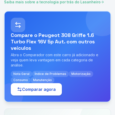
Saiba mais sobre a tecnologia por trás do Lasanheiro
Compare o
Peugeot 308 Griffe 1.6
Turbo Flex 16V 5p Aut.
com outros
veículos
Abra o Comparador com este carro já adicionado e
veja quem leva vantagem em cada categoria de
análise.
Nota Geral
Índice de Problemas
Motorização
Consumo
Manutenção
Comparar agora