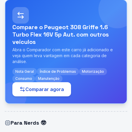
Compare o
Peugeot 308 Griffe 1.6
Turbo Flex 16V 5p Aut.
com outros
veículos
Abra o Comparador com este carro já adicionado e
veja quem leva vantagem em cada categoria de
análise.
Nota Geral
Índice de Problemas
Motorização
Consumo
Manutenção
Comparar agora
Para Nerds
🤓