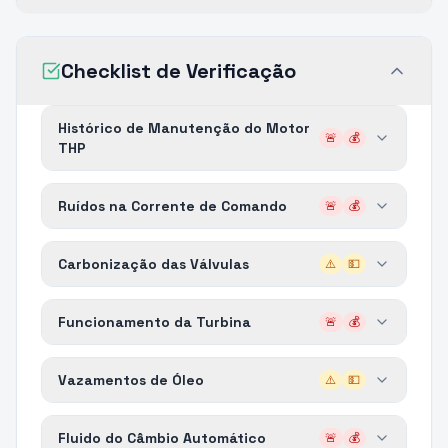
Checklist de Verificação
Histórico de Manutenção do Motor
🚨
💰
THP
Ruídos na Corrente de Comando
🚨
💰
Carbonização das Válvulas
⚠️
💵
Funcionamento da Turbina
🚨
💰
Vazamentos de Óleo
⚠️
💵
Fluido do Câmbio Automático
🚨
💰