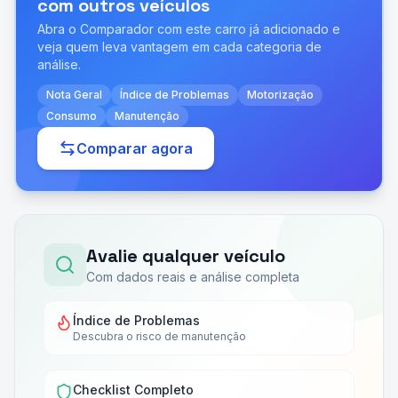
com outros veículos
Abra o Comparador com este carro já adicionado e
veja quem leva vantagem em cada categoria de
análise.
Nota Geral
Índice de Problemas
Motorização
Consumo
Manutenção
Comparar agora
Avalie qualquer veículo
Com dados reais e análise completa
Índice de Problemas
Descubra o risco de manutenção
Checklist Completo