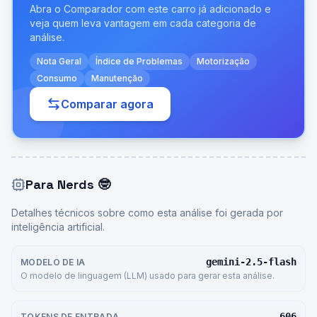
Abra o Comparador com este carro já adicionado e
veja quem leva vantagem em cada categoria de
análise.
Nota Geral
Índice de Problemas
Motorização
Consumo
Manutenção
Comparar agora
Para Nerds
🤓
Detalhes técnicos sobre como esta análise foi gerada por
inteligência artificial.
gemini-2.5-flash
MODELO DE IA
O modelo de linguagem (LLM) usado para gerar esta análise.
606
TOKENS DE ENTRADA