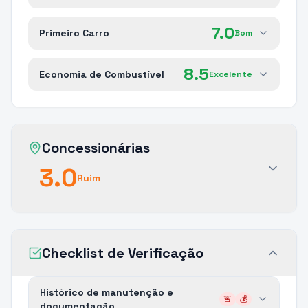
7.0
Primeiro Carro
Bom
8.5
Economia de Combustível
Excelente
Concessionárias
3.0
Ruim
Checklist de Verificação
Histórico de manutenção e
🚨
💰
documentação