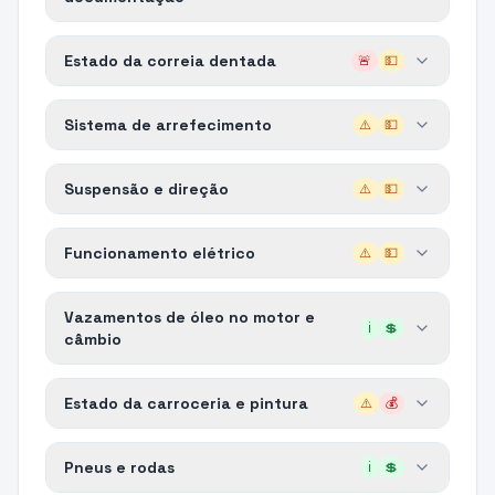
Estado da correia dentada
🚨
💵
Sistema de arrefecimento
⚠️
💵
Suspensão e direção
⚠️
💵
Funcionamento elétrico
⚠️
💵
Vazamentos de óleo no motor e
ℹ️
💲
câmbio
Estado da carroceria e pintura
⚠️
💰
Pneus e rodas
ℹ️
💲