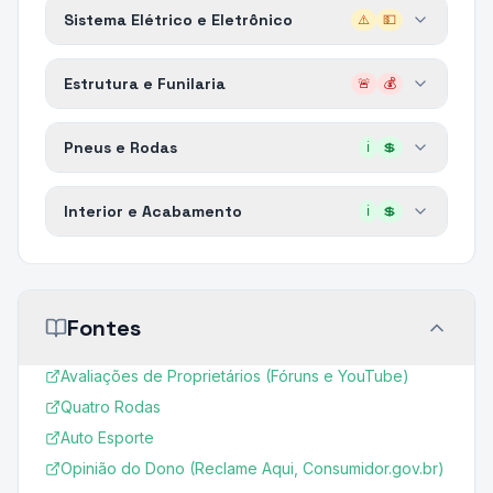
Sistema Elétrico e Eletrônico
⚠️
💵
Estrutura e Funilaria
🚨
💰
Pneus e Rodas
ℹ️
💲
Interior e Acabamento
ℹ️
💲
Fontes
Avaliações de Proprietários (Fóruns e YouTube)
Quatro Rodas
Auto Esporte
Opinião do Dono (Reclame Aqui, Consumidor.gov.br)