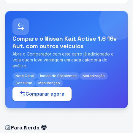
Compare o
Nissan Kait Active 1.6 16v
Aut.
com outros veículos
Abra o Comparador com este carro já adicionado e
veja quem leva vantagem em cada categoria de
análise.
Nota Geral
Índice de Problemas
Motorização
Consumo
Manutenção
Comparar agora
Para Nerds
🤓