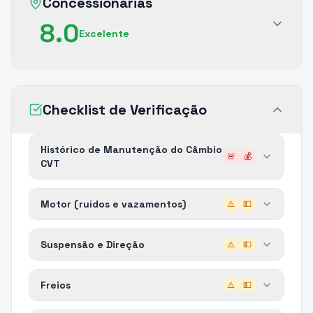
Concessionárias
8.0
Excelente
Checklist de Verificação
Histórico de Manutenção do Câmbio
🚨
💰
CVT
Motor (ruídos e vazamentos)
⚠️
💵
Suspensão e Direção
⚠️
💵
Freios
⚠️
💵