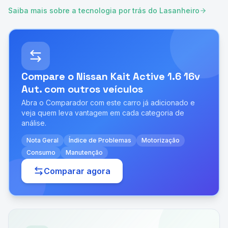
Saiba mais sobre a tecnologia por trás do Lasanheiro
Compare o
Nissan Kait Active 1.6 16v
Aut.
com outros veículos
Abra o Comparador com este carro já adicionado e
veja quem leva vantagem em cada categoria de
análise.
Nota Geral
Índice de Problemas
Motorização
Consumo
Manutenção
Comparar agora