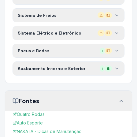
Sistema de Freios
⚠️
💵
Sistema Elétrico e Eletrônico
⚠️
💵
Pneus e Rodas
ℹ️
💵
Acabamento Interno e Exterior
ℹ️
💲
Fontes
Quatro Rodas
Auto Esporte
NAKATA - Dicas de Manutenção