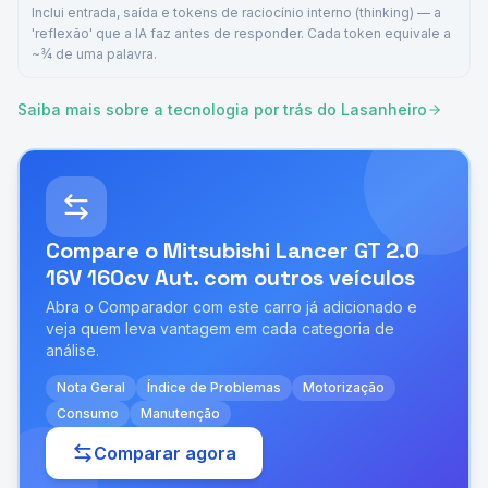
Inclui entrada, saída e tokens de raciocínio interno (thinking) — a
'reflexão' que a IA faz antes de responder. Cada token equivale a
~¾ de uma palavra.
Saiba mais sobre a tecnologia por trás do Lasanheiro
Compare o
Mitsubishi Lancer GT 2.0
16V 160cv Aut.
com outros veículos
Abra o Comparador com este carro já adicionado e
veja quem leva vantagem em cada categoria de
análise.
Nota Geral
Índice de Problemas
Motorização
Consumo
Manutenção
Comparar agora