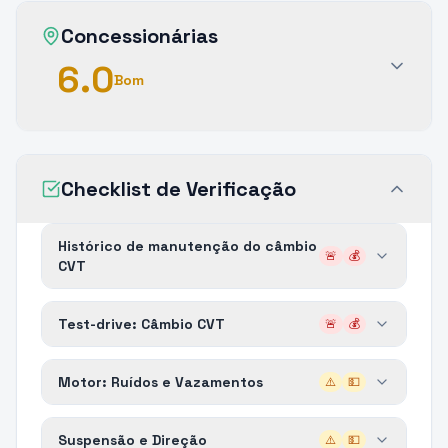
Concessionárias
6.0
Bom
Checklist de Verificação
Histórico de manutenção do câmbio
🚨
💰
CVT
Test-drive: Câmbio CVT
🚨
💰
Motor: Ruídos e Vazamentos
⚠️
💵
Suspensão e Direção
⚠️
💵