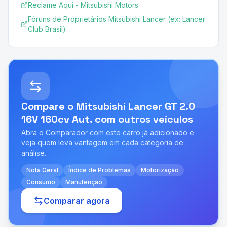
Reclame Aqui - Mitsubishi Motors
Fóruns de Proprietários Mitsubishi Lancer (ex: Lancer
Club Brasil)
Compare o
Mitsubishi Lancer GT 2.0
16V 160cv Aut.
com outros veículos
Abra o Comparador com este carro já adicionado e
veja quem leva vantagem em cada categoria de
análise.
Nota Geral
Índice de Problemas
Motorização
Consumo
Manutenção
Comparar agora