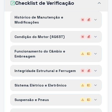
Checklist de Verificação
Histórico de Manutenção e
🚨
💰
Modificações
Condição do Motor (4G63T)
🚨
💰
Funcionamento do Câmbio e
⚠️
💵
Embreagem
Integridade Estrutural e Ferrugem
🚨
💰
Sistema Elétrico e Eletrônico
⚠️
💵
Suspensão e Pneus
⚠️
💵