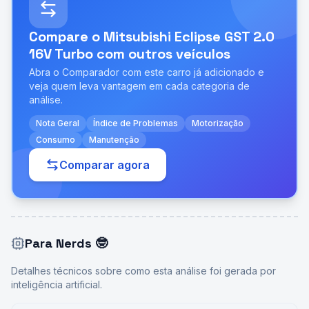
Compare o
Mitsubishi Eclipse GST 2.0
16V Turbo
com outros veículos
Abra o Comparador com este carro já adicionado e
veja quem leva vantagem em cada categoria de
análise.
Nota Geral
Índice de Problemas
Motorização
Consumo
Manutenção
Comparar agora
Para Nerds
🤓
Detalhes técnicos sobre como esta análise foi gerada por
inteligência artificial.