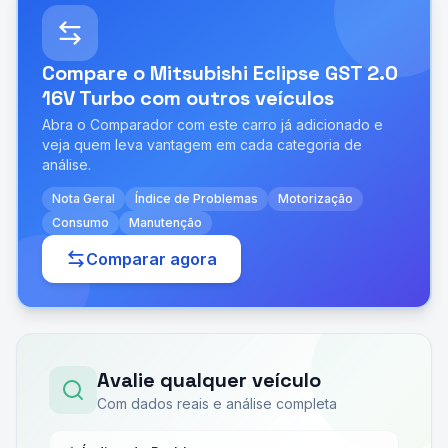
Compare o
Mitsubishi Eclipse GST 2.0
16V Turbo
com outros veículos
Abra o Comparador com este carro já adicionado e
veja quem leva vantagem em cada categoria de
análise.
Nota Geral
Índice de Problemas
Motorização
Consumo
Manutenção
Comparar agora
Avalie qualquer veículo
Com dados reais e análise completa