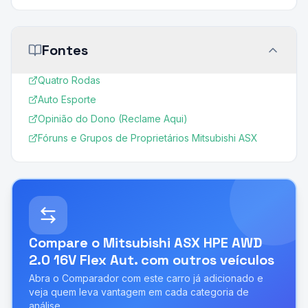
Fontes
Quatro Rodas
Auto Esporte
Opinião do Dono (Reclame Aqui)
Fóruns e Grupos de Proprietários Mitsubishi ASX
Compare o
Mitsubishi ASX HPE AWD
2.0 16V Flex Aut.
com outros veículos
Abra o Comparador com este carro já adicionado e
veja quem leva vantagem em cada categoria de
análise.