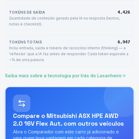
4,426
TOKENS DE SAÍDA
Quantidade de conteúdo gerado pela IA na resposta (textos,
notas e checklist).
6,947
TOKENS TOTAIS
Inclui entrada, saída e tokens de raciocínio interno (thinking) — a
'reflexão' que a IA faz antes de responder. Cada token equivale a
~¾ de uma palavra.
Saiba mais sobre a tecnologia por trás do Lasanheiro
Compare o
Mitsubishi ASX HPE AWD
2.0 16V Flex Aut.
com outros veículos
Abra o Comparador com este carro já adicionado e
veja quem leva vantagem em cada categoria de