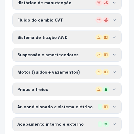
Histórico de manutenção
🚨
💰
Fluido do câmbio CVT
🚨
💰
Sistema de tração AWD
⚠️
💵
Suspensão e amortecedores
⚠️
💵
Motor (ruídos e vazamentos)
⚠️
💵
Pneus e freios
⚠️
💲
Ar-condicionado e sistema elétrico
ℹ️
💵
Acabamento interno e externo
ℹ️
💲