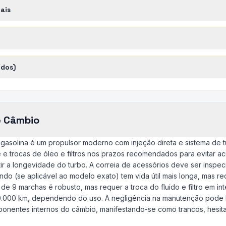
ais
ídos)
e Câmbio
a gasolina é um propulsor moderno com injeção direta e sistema de 
 e trocas de óleo e filtros nos prazos recomendados para evitar 
ir a longevidade do turbo. A correia de acessórios deve ser inspe
do (se aplicável ao modelo exato) tem vida útil mais longa, mas r
de 9 marchas é robusto, mas requer a troca do fluido e filtro em int
0.000 km, dependendo do uso. A negligência na manutenção pode 
nentes internos do câmbio, manifestando-se como trancos, hesita