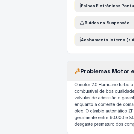
ℹ️
Falhas Eletrônicas Pontu
⚠️
Ruídos na Suspensão
ℹ️
Acabamento Interno (ru
Problemas Motor 
O motor 2.0 Hurricane turbo 
combustível de boa qualidade
válvulas de admissão e garant
enquanto a corrente de coman
óleo. O câmbio automático ZF 
geralmente entre 60.000 e 8
desgaste prematuro dos compo