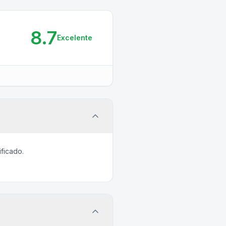
8.7
Excelente
ficado.