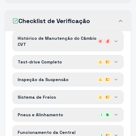
Checklist de Verificação
Histórico de Manutenção do Câmbio
🚨
💰
CVT
Test-drive Completo
⚠️
💵
Inspeção da Suspensão
⚠️
💵
Sistema de Freios
⚠️
💵
Pneus e Alinhamento
ℹ️
💲
Funcionamento da Central
ℹ️
💵