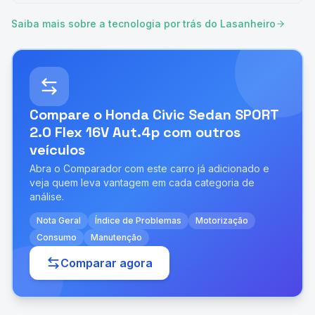
Saiba mais sobre a tecnologia por trás do Lasanheiro
Compare o
Honda Civic Sedan SPORT
2.0 Flex 16V Aut.4p
com outros
veículos
Abra o Comparador com este carro já adicionado e
veja quem leva vantagem em cada categoria de
análise.
Nota Geral
Índice de Problemas
Motorização
Consumo
Manutenção
Comparar agora