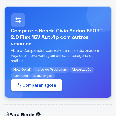
Compare o
Honda Civic Sedan SPORT
2.0 Flex 16V Aut.4p
com outros
veículos
Abra o Comparador com este carro já adicionado e
veja quem leva vantagem em cada categoria de
análise.
Nota Geral
Índice de Problemas
Motorização
Consumo
Manutenção
Comparar agora
Para Nerds
🤓