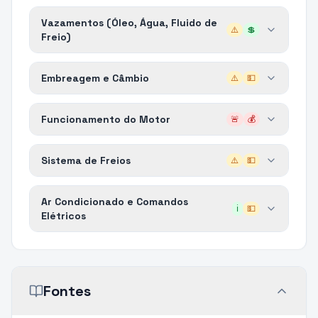
Vazamentos (Óleo, Água, Fluido de
⚠️
💲
Freio)
Embreagem e Câmbio
⚠️
💵
Funcionamento do Motor
🚨
💰
Sistema de Freios
⚠️
💵
Ar Condicionado e Comandos
ℹ️
💵
Elétricos
Fontes