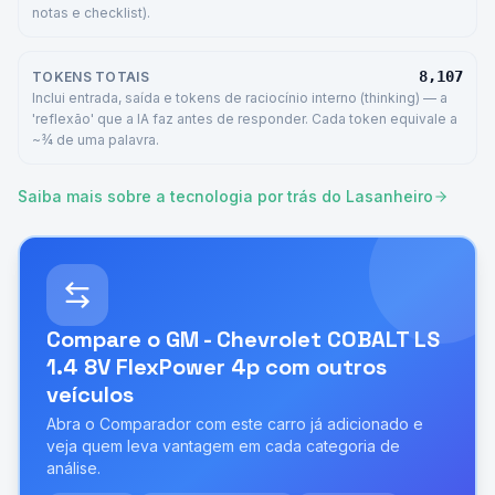
notas e checklist).
8,107
TOKENS TOTAIS
Inclui entrada, saída e tokens de raciocínio interno (thinking) — a
'reflexão' que a IA faz antes de responder. Cada token equivale a
~¾ de uma palavra.
Saiba mais sobre a tecnologia por trás do Lasanheiro
Compare o
GM - Chevrolet COBALT LS
1.4 8V FlexPower 4p
com outros
veículos
Abra o Comparador com este carro já adicionado e
veja quem leva vantagem em cada categoria de
análise.