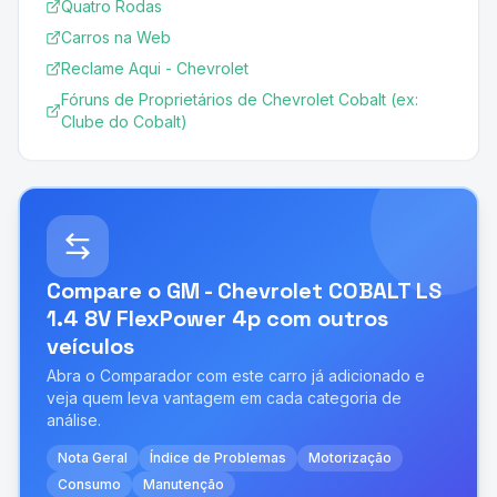
Quatro Rodas
Carros na Web
Reclame Aqui - Chevrolet
Fóruns de Proprietários de Chevrolet Cobalt (ex:
Clube do Cobalt)
Compare o
GM - Chevrolet COBALT LS
1.4 8V FlexPower 4p
com outros
veículos
Abra o Comparador com este carro já adicionado e
veja quem leva vantagem em cada categoria de
análise.
Nota Geral
Índice de Problemas
Motorização
Consumo
Manutenção