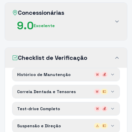
Concessionárias
9.0
Excelente
Checklist de Verificação
Histórico de Manutenção
🚨
💰
Correia Dentada e Tensores
🚨
💵
Test-drive Completo
🚨
💰
Suspensão e Direção
⚠️
💵