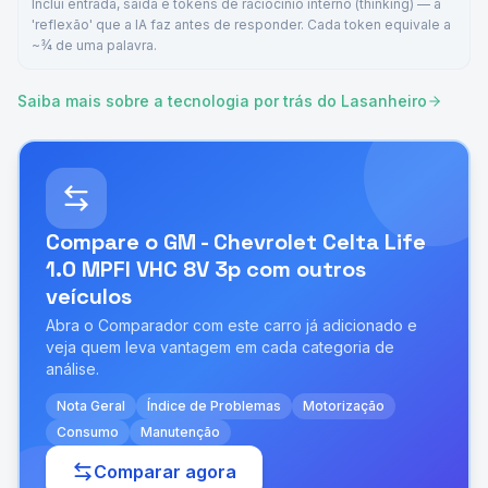
Inclui entrada, saída e tokens de raciocínio interno (thinking) — a
'reflexão' que a IA faz antes de responder. Cada token equivale a
~¾ de uma palavra.
Saiba mais sobre a tecnologia por trás do Lasanheiro
Compare o
GM - Chevrolet Celta Life
1.0 MPFI VHC 8V 3p
com outros
veículos
Abra o Comparador com este carro já adicionado e
veja quem leva vantagem em cada categoria de
análise.
Nota Geral
Índice de Problemas
Motorização
Consumo
Manutenção
Comparar agora