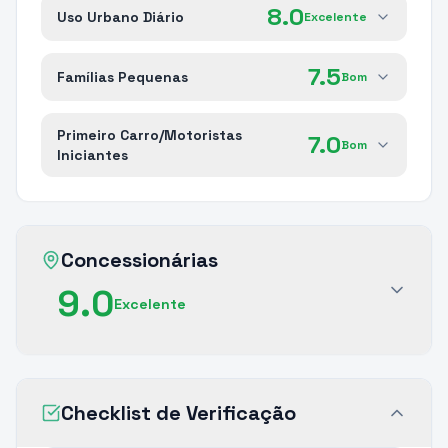
8.0
Uso Urbano Diário
Excelente
7.5
Famílias Pequenas
Bom
Primeiro Carro/Motoristas
7.0
Bom
Iniciantes
Concessionárias
9.0
Excelente
Checklist de Verificação