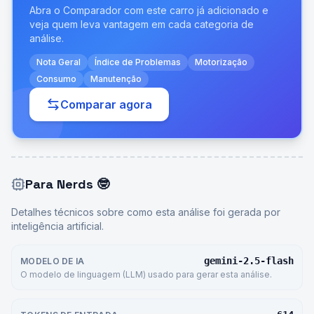
Abra o Comparador com este carro já adicionado e
veja quem leva vantagem em cada categoria de
análise.
Nota Geral
Índice de Problemas
Motorização
Consumo
Manutenção
Comparar agora
Para Nerds
🤓
Detalhes técnicos sobre como esta análise foi gerada por
inteligência artificial.
gemini-2.5-flash
MODELO DE IA
O modelo de linguagem (LLM) usado para gerar esta análise.