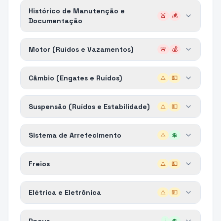
Histórico de Manutenção e
🚨
💰
Documentação
Motor (Ruídos e Vazamentos)
🚨
💰
Câmbio (Engates e Ruídos)
⚠️
💵
Suspensão (Ruídos e Estabilidade)
⚠️
💵
Sistema de Arrefecimento
⚠️
💲
Freios
⚠️
💵
Elétrica e Eletrônica
⚠️
💵