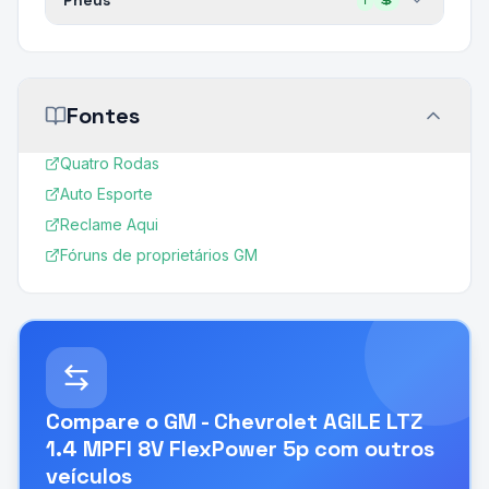
Pneus
ℹ️
💲
Fontes
Quatro Rodas
Auto Esporte
Reclame Aqui
Fóruns de proprietários GM
Compare o
GM - Chevrolet AGILE LTZ
1.4 MPFI 8V FlexPower 5p
com outros
veículos