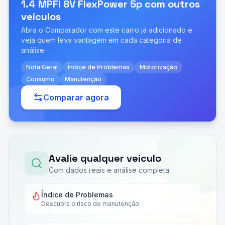
1.4 MPFI 8V FlexPower 5p
com outros
veículos
Abra o Comparador com este carro já adicionado e
veja quem leva vantagem em cada categoria de
análise.
Nota Geral
Índice de Problemas
Motorização
Consumo
Manutenção
Comparar agora
Avalie qualquer veículo
Com dados reais e análise completa
Índice de Problemas
Descubra o risco de manutenção