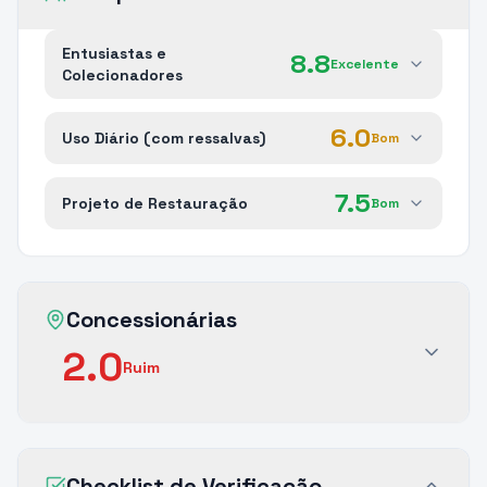
Entusiastas e
8.8
Excelente
Colecionadores
6.0
Uso Diário (com ressalvas)
Bom
7.5
Projeto de Restauração
Bom
Concessionárias
2.0
Ruim
Checklist de Verificação