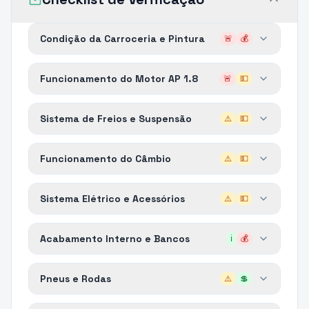
Condição da Carroceria e Pintura
🚨
💰
Funcionamento do Motor AP 1.8
🚨
💵
Sistema de Freios e Suspensão
⚠️
💵
Funcionamento do Câmbio
⚠️
💵
Sistema Elétrico e Acessórios
⚠️
💵
Acabamento Interno e Bancos
ℹ️
💰
Pneus e Rodas
⚠️
💲