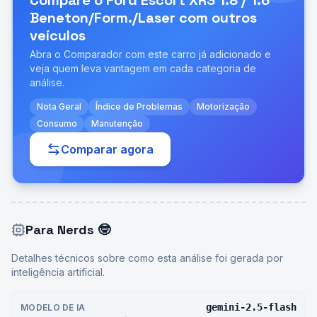
Compare o
Ford Escort XR3 1.8 / 1.6
Beneton/Form./Laser
com outros
veículos
Abra o Comparador com este carro já adicionado e
veja quem leva vantagem em cada categoria de
análise.
Nota Geral
Índice de Problemas
Motorização
Consumo
Manutenção
Comparar agora
Para Nerds
🤓
Detalhes técnicos sobre como esta análise foi gerada por
inteligência artificial.
gemini-2.5-flash
MODELO DE IA