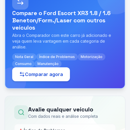
Compare o
Ford Escort XR3 1.8 / 1.6
Beneton/Form./Laser
com outros
veículos
Abra o Comparador com este carro já adicionado e
veja quem leva vantagem em cada categoria de
análise.
Nota Geral
Índice de Problemas
Motorização
Consumo
Manutenção
Comparar agora
Avalie qualquer veículo
Com dados reais e análise completa