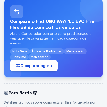
Compare o
Fiat UNO WAY 1.0 EVO Fire
Flex 8V 2p
com outros veículos
Abra o Comparador com este carro já adicionado e
veja quem leva vantagem em cada categoria de
análise.
Nota Geral
Índice de Problemas
Motorização
Consumo
Manutenção
Comparar agora
Para Nerds
🤓
Detalhes técnicos sobre como esta análise foi gerada por