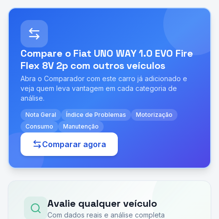
Compare o
Fiat UNO WAY 1.0 EVO Fire
Flex 8V 2p
com outros veículos
Abra o Comparador com este carro já adicionado e
veja quem leva vantagem em cada categoria de
análise.
Nota Geral
Índice de Problemas
Motorização
Consumo
Manutenção
Comparar agora
Avalie qualquer veículo
Com dados reais e análise completa