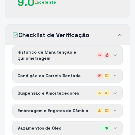
9.0
Excelente
Checklist de Verificação
Histórico de Manutenção e
🚨
💰
Quilometragem
Condição da Correia Dentada
🚨
💵
Suspensão e Amortecedores
⚠️
💵
Embreagem e Engates do Câmbio
⚠️
💵
Vazamentos de Óleo
ℹ️
💲